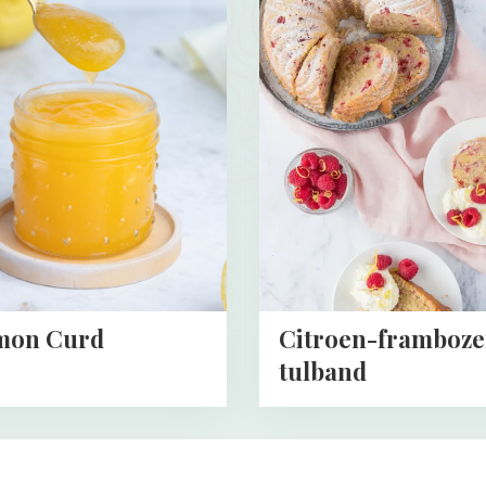
more
about
Citroen-
frambozen
tulband
mon Curd
Citroen-framboz
tulband