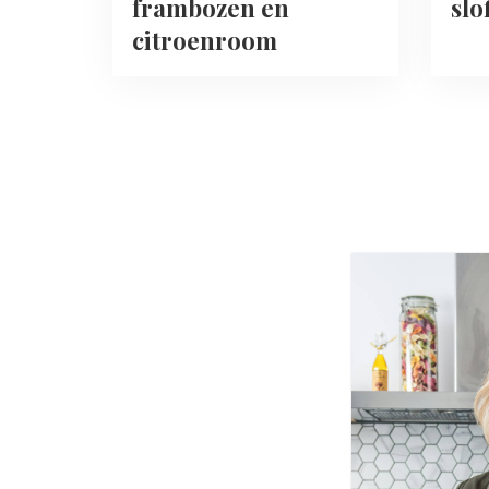
frambozen en
slo
citroenroom