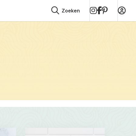
op
op
op
Zoeken
Instagram
Facebook
Pinterest
Read