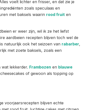
es voelt lichter en frisser, en dat zie je
ge ingrediënten zoals speculaas en
eruren met baksels waarin
rood fruit
en
eien er weer zijn, wil ik ze het liefst
ire aardbeien recepten blijven toch wel de
 is natuurlijk ook het seizoen van
rabarber
,
rlijk met zoete baksels, zoals een
n wat lekkerder.
Frambozen
en
blauwe
s, cheesecakes of gewoon als topping op
ge voorjaarsrecepten blijven echte
 met rood fruit, luchtige cakes met citroen