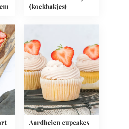
dem
(koekbakjes)
Read
more
about
Aardbeien
cupcakes
art
Aardbeien cupcakes