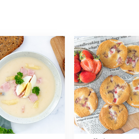
Read
more
about
gesoep
Aardbeien
cheesecake
koekjes