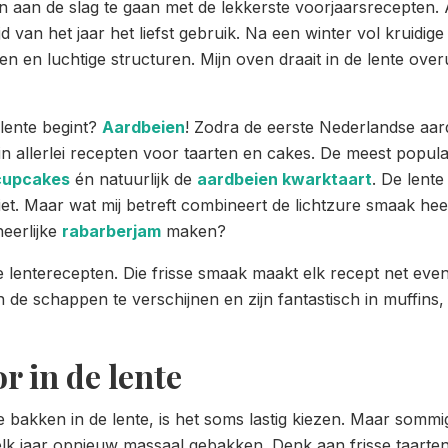
n aan de slag te gaan met de lekkerste voorjaarsrecepten. All
ijd van het jaar het liefst gebruik. Na een winter vol kruidi
aken en luchtige structuren. Mijn oven draait in de lente ov
e lente begint?
Aardbeien
! Zodra de eerste Nederlandse aardb
n allerlei recepten voor taarten en cakes. De meest popula
cupcakes
én natuurlijk de
aardbeien kwarktaart
. De lente
iet. Maar wat mij betreft combineert de lichtzure smaak hee
heerlijke
rabarberjam
maken?
te lenterecepten. Die frisse smaak maakt elk recept net eve
n de schappen te verschijnen en zijn fantastisch in muffin
r in de lente
e bakken in de lente, is het soms lastig kiezen. Maar sommi
elk jaar opnieuw massaal gebakken. Denk aan frisse taarten