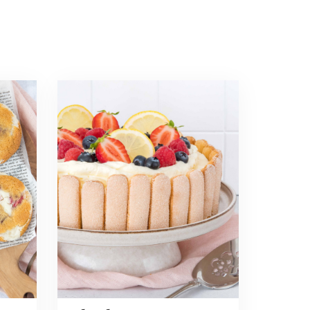
Read
more
about
Charlotte
taart
met
citroen