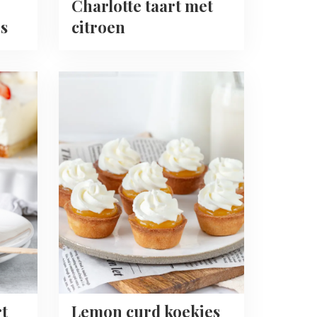
Charlotte taart met
s
citroen
Read
more
about
Lemon
curd
koekjes
(koekbakjes)
t
Lemon curd koekjes