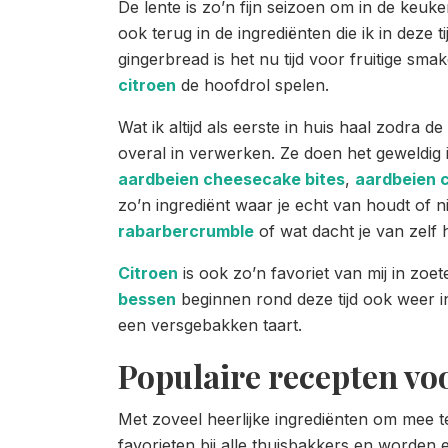
De lente is zo’n fijn seizoen om in de keuke
ook terug in de ingrediënten die ik in deze t
gingerbread is het nu tijd voor fruitige sm
citroen
de hoofdrol spelen.
Wat ik altijd als eerste in huis haal zodra d
overal in verwerken. Ze doen het geweldig i
aardbeien cheesecake bites
,
aardbeien 
zo’n ingrediënt waar je echt van houdt of n
rabarbercrumble
of wat dacht je van zelf 
Citroen
is ook zo’n favoriet van mij in zoe
bessen
beginnen rond deze tijd ook weer i
een versgebakken taart.
Populaire recepten voo
Met zoveel heerlijke ingrediënten om mee t
favorieten bij alle thuisbakkers en worden 