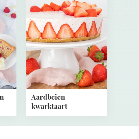
more
about
Aardbeien
kwarktaart
en
Aardbeien
kwarktaart