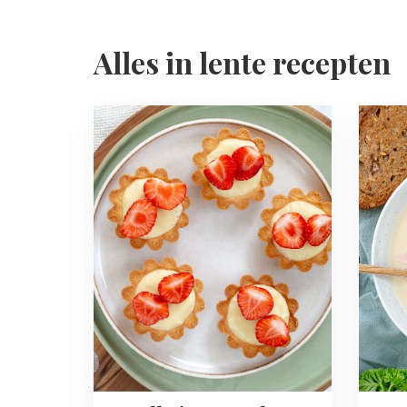
Alles in lente recepten
Read
Read
more
more
about
about
Aardbeien
Asper
tartelettes