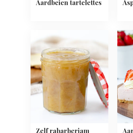
Aardbeien tartelettes
As
Read
Read
more
more
about
about
Zelf
Aardbe
rabarberjam
cheese
maken
bites
Zelf rabarberjam
Aa