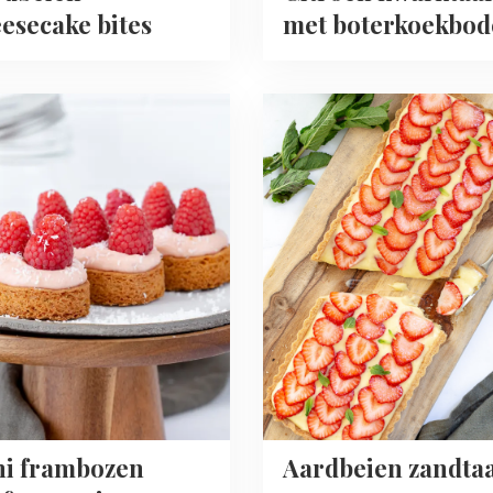
esecake bites
met boterkoekbo
Read
more
about
Aardbeien
ozen
zandtaart
taartjes
ni frambozen
Aardbeien zandta