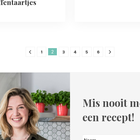
ffentaartjes
2
1
3
4
5
6
Mis nooit m
een recept!