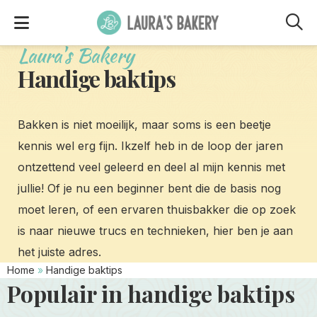
M
Laura's Bakery
Handige baktips
Bakken is niet moeilijk, maar soms is een beetje
kennis wel erg fijn. Ikzelf heb in de loop der jaren
ontzettend veel geleerd en deel al mijn kennis met
jullie! Of je nu een beginner bent die de basis nog
moet leren, of een ervaren thuisbakker die op zoek
is naar nieuwe trucs en technieken, hier ben je aan
het juiste adres.
Home
»
Handige baktips
Populair in handige baktips