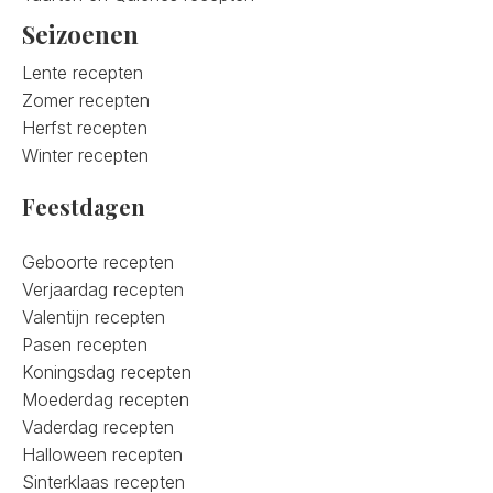
Seizoenen
Lente recepten
Zomer recepten
Herfst recepten
Winter recepten
Feestdagen
Geboorte recepten
Verjaardag recepten
Valentijn recepten
Pasen recepten
Koningsdag recepten
Moederdag recepten
Vaderdag recepten
Halloween recepten
Sinterklaas recepten