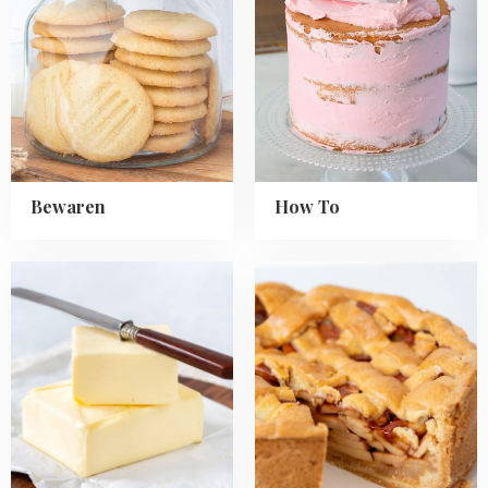
Bewaren
How
To
Bewaren
How To
Read
Read
more
more
about
about
Ingrediënten
Soort
gebak