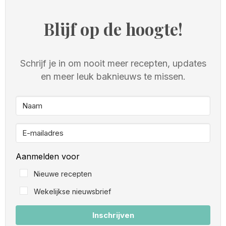
Blijf op de hoogte!
Schrijf je in om nooit meer recepten, updates
en meer leuk baknieuws te missen.
Aanmelden voor
Nieuwe recepten
Wekelijkse nieuwsbrief
Inschrijven