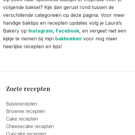
volgende baksel? Kijk dan gerust rond tussen de
verschillende categorieën op deze pagina. Voor meer
handige baktips en recepten updates volg je Laura’s
Bakery op
Instagram
,
Facebook
, en vergeet niet een
kijkje te nemen bij mijn
bakboeken
voor nog meer
heerlijke recepten en tips!
Zoete recepten
Basisrecepten
Brownie recepten
Cake recepten
Cheesecake recepten
Cupcake recepten