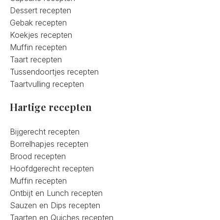
Dessert recepten
Gebak recepten
Koekjes recepten
Muffin recepten
Taart recepten
Tussendoortjes recepten
Taartvulling recepten
Hartige recepten
Bijgerecht recepten
Borrelhapjes recepten
Brood recepten
Hoofdgerecht recepten
Muffin recepten
Ontbijt en Lunch recepten
Sauzen en Dips recepten
Taarten en Quiches recepten