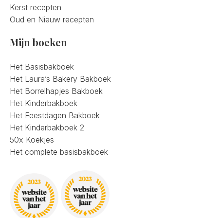
Kerst recepten
Oud en Nieuw recepten
Mijn boeken
Het Basisbakboek
Het Laura’s Bakery Bakboek
Het Borrelhapjes Bakboek
Het Kinderbakboek
Het Feestdagen Bakboek
Het Kinderbakboek 2
50x Koekjes
Het complete basisbakboek