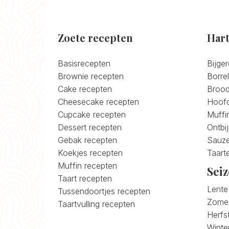
Zoete recepten
Hart
Basisrecepten
Bijge
Brownie recepten
Borre
Cake recepten
Brood
Cheesecake recepten
Hoofd
Cupcake recepten
Muffi
Dessert recepten
Ontbi
Gebak recepten
Sauze
Koekjes recepten
Taart
Muffin recepten
Sei
Taart recepten
Lente
Tussendoortjes recepten
Zomer
Taartvulling recepten
Herfs
Winte