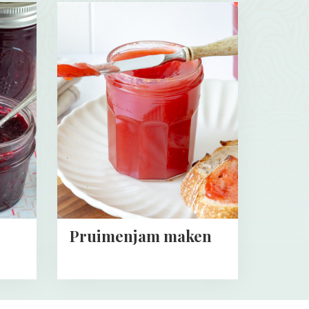
Read
more
about
Pruimenjam
maken
Pruimenjam maken