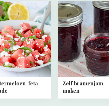
Read
more
about
eloen-
Zelf
bramenjam
maken
termeloen-feta
Zelf bramenjam
ade
maken