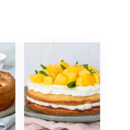
Read
more
about
Zomer
recepten