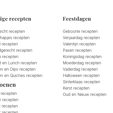
ige recepten
Feestdagen
recht recepten
Geboorte recepten
lhapjes recepten
Verjaardag recepten
 recepten
Valentijn recepten
gerecht recepten
Pasen recepten
n recepten
Koningsdag recepten
jt en Lunch recepten
Moederdag recepten
n en Dips recepten
Vaderdag recepten
en en Quiches recepten
Halloween recepten
Sinterklaas recepten
zoenen
Kerst recepten
 recepten
Oud en Nieuw recepten
 recepten
t recepten
r recepten