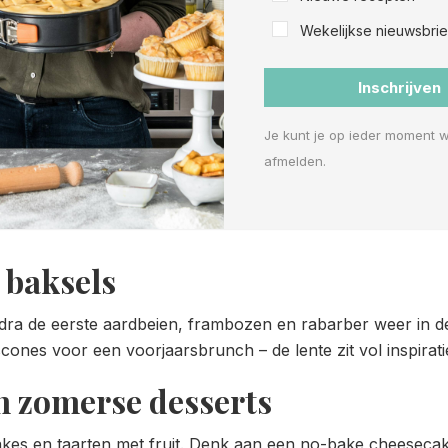
Wekelijkse nieuwsbrie
Inschrijven
Je kunt je op ieder moment 
afmelden.
e baksels
dra de eerste aardbeien, frambozen en rabarber weer in de 
scones voor een voorjaarsbrunch – de lente zit vol inspirat
en zomerse desserts
cakes en taarten met fruit. Denk aan een no-bake cheeseca