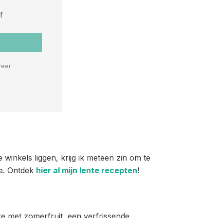
f
weer
winkels liggen, krijg ik meteen zin om te
ie. Ontdek
hier al mijn lente recepten
!
ke met zomerfruit, een verfrissende