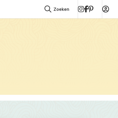
op
op
op
Zoeken
Instagram
Facebook
Pinterest