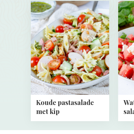
Read
Read
more
more
about
about
Koude
Waterm
pastasalade
feta
met
salade
kip
Koude pastasalade
Wa
met kip
sal