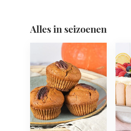
Alles in seizoenen
Read
Read
more
more
about
about
Herfst
Lente
recepten
recept