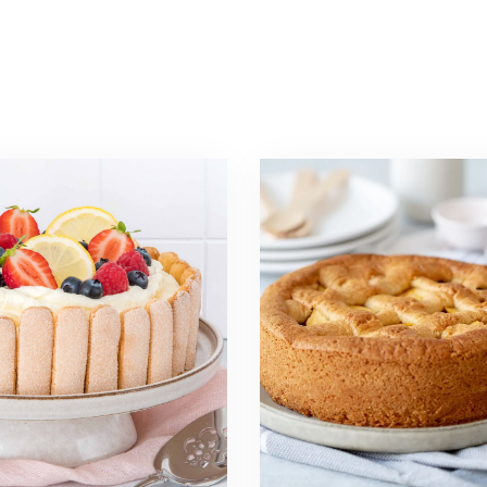
Read
more
about
Winter
en
recepten