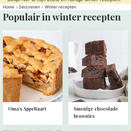
Home
»
Seizoenen
»
Winter recepten
Populair in winter recepten
Read
Read
more
more
about
about
Oma's
Smeuïge
Appeltaart
chocolade
brownies
Oma's Appeltaart
Smeuïge chocolade
brownies