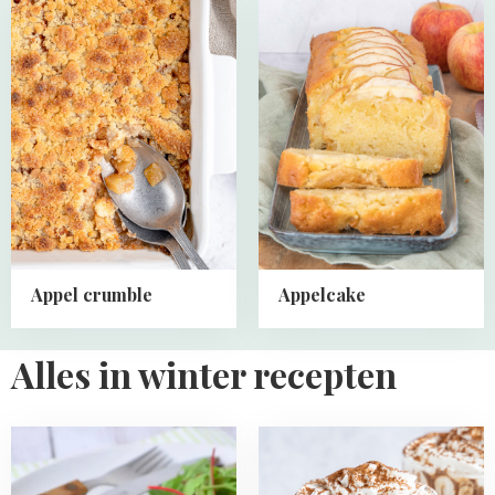
Read
Read
more
more
about
about
Appel
Appelcake
crumble
Appel crumble
Appelcake
Alles in winter recepten
Read
Read
more
more
about
about