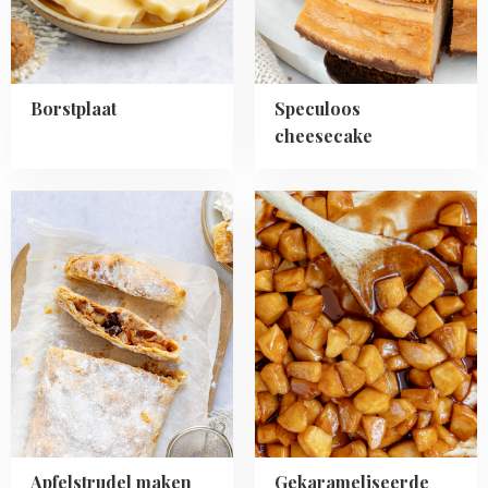
Borstplaat
Speculoos
cheesecake
Read
Read
more
more
about
about
Apfelstrudel
Gekarameliseerde
maken
appels
Apfelstrudel maken
Gekarameliseerde