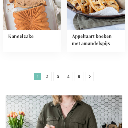
amandelspijs
Kaneelcake
Appeltaart koeken
met amandelspijs
1
2
3
4
5