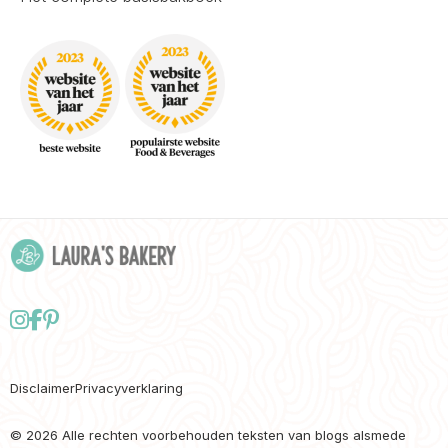
Follow
Delen
Delen
us
via
via
on
Facebook
Pinterest
Disclaimer
Privacyverklaring
Instagram
© 2026 Alle rechten voorbehouden teksten van blogs alsmede