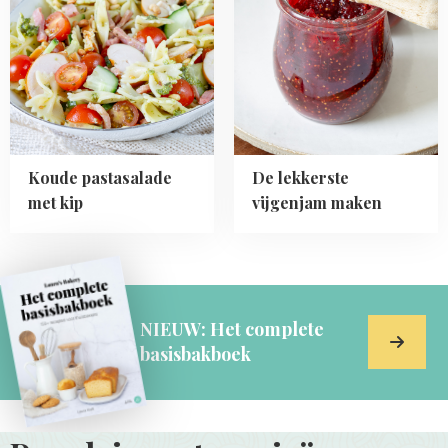
pastasalade
lekkerste
met
vijgenjam
kip
maken
Koude pastasalade
De lekkerste
met kip
vijgenjam maken
NIEUW: Het complete
basisbakboek