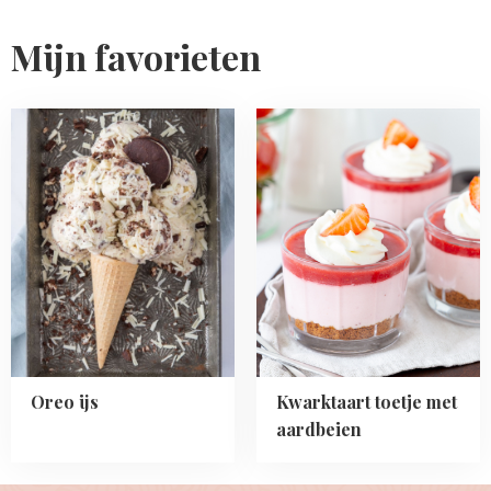
on
Facebook
Pinterest
Instagram
Mijn favorieten
Read
Read
more
more
about
about
Oreo
Kwarktaart
ijs
toetje
met
aardbeien
Oreo ijs
Kwarktaart toetje met
aardbeien