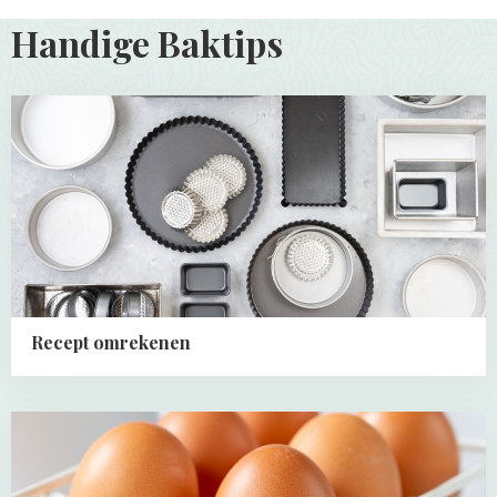
Handige Baktips
Read
more
about
Recept
omrekenen
Recept omrekenen
Read
more
about