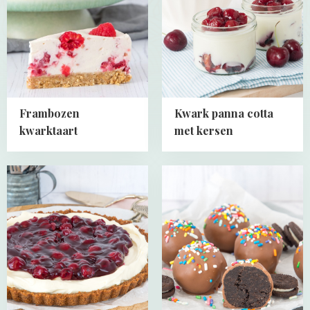
kwarktaart
panna
cotta
met
kersen
Frambozen
Kwark panna cotta
kwarktaart
met kersen
Read
Read
more
more
about
about
MonChou
Oreo
taart
truffels
recept