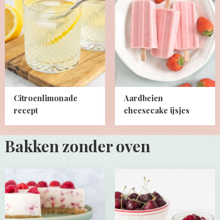
Citroenlimonade
Aardbeien
recept
cheesecake
ijsjes
Citroenlimonade
Aardbeien
recept
cheesecake ijsjes
Bakken zonder oven
Read
Read
more
more
about
about
Frambozen
Kwark