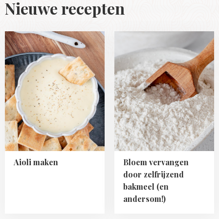
Nieuwe recepten
Read
Read
more
more
about
about
Aioli
Bloem
maken
vervangen
door
zelfrijzend
bakmeel
(en
andersom!)
Aioli maken
Bloem vervangen
door zelfrijzend
bakmeel (en
andersom!)