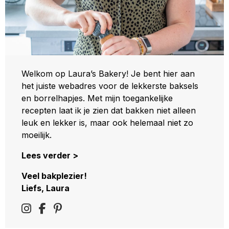
Welkom op Laura’s Bakery! Je bent hier aan
het juiste webadres voor de lekkerste baksels
en borrelhapjes. Met mijn toegankelijke
recepten laat ik je zien dat bakken niet alleen
leuk en lekker is, maar ook helemaal niet zo
moeilijk.
Lees verder >
Veel bakplezier!
Liefs, Laura
Follow
Delen
Delen
us
via
via