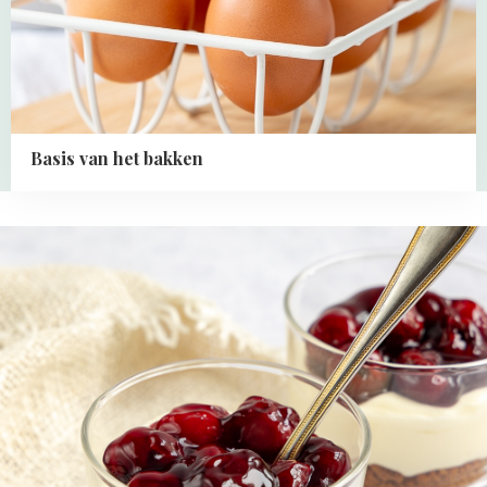
Basis
van
het
bakken
Basis van het bakken