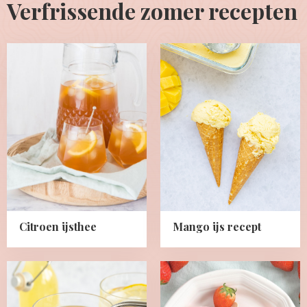
Verfrissende zomer recepten
Read
Read
more
more
about
about
Citroen
Mango
ijsthee
ijs
recept
Citroen ijsthee
Mango ijs recept
Read
Read
more
more
about
about