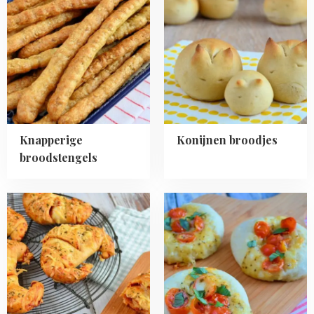
Knapperige
Konijnen
broodstengels
broodjes
Knapperige
Konijnen broodjes
broodstengels
Read
Read
more
more
about
about
Pizza
Caprese
croissants
broodjes