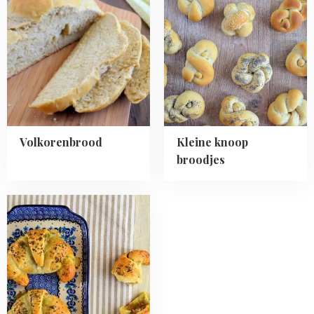
Volkorenbrood
Kleine
knoop
broodjes
Volkorenbrood
Kleine knoop
broodjes
Read
more
about
Hartige
croissants