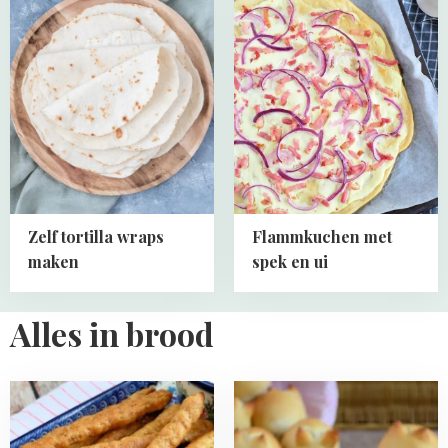
more
more
about
about
Zelf
Flammkuchen
tortilla
met
wraps
spek
maken
en
ui
Zelf tortilla wraps
Flammkuchen met
maken
spek en ui
Alles in brood
Read
Read
more
more
about
about