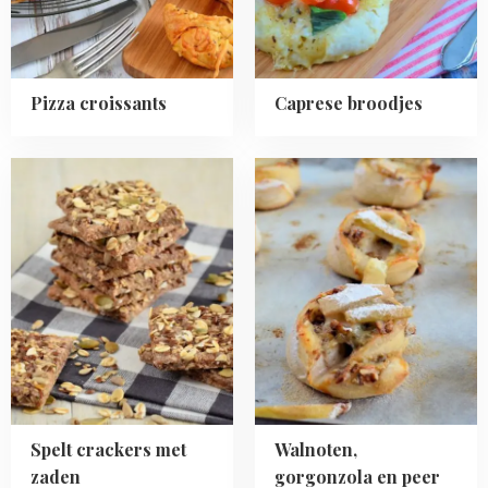
Pizza croissants
Caprese broodjes
Read
Read
more
more
about
about
Spelt
Walnoten,
crackers
gorgonzola
met
en
zaden
peer
broodjes
Spelt crackers met
Walnoten,
zaden
gorgonzola en peer