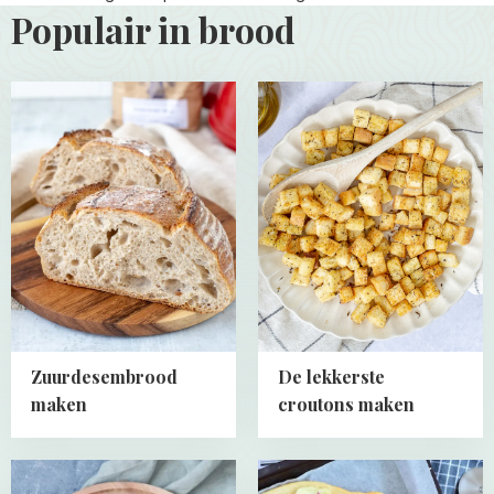
Populair in brood
Read
Read
more
more
about
about
Zuurdesembrood
De
maken
lekkerste
croutons
maken
Zuurdesembrood
De lekkerste
maken
croutons maken
Read
Read