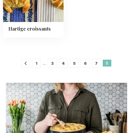
Hartige croissants
…
8
1
3
4
5
6
7