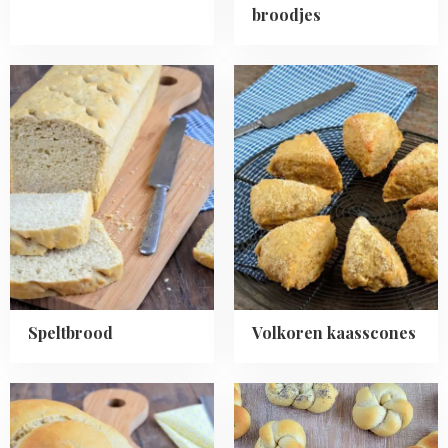
broodjes
Read
Read
more
more
about
about
Speltbrood
Volkoren
kaasscones
Speltbrood
Volkoren kaasscones
Read
Read
more
more
about
about