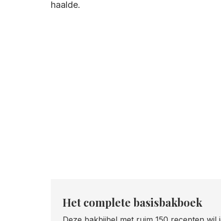
haalde.
Het complete basisbakboek
Deze bakbijbel met ruim 150 recepten wil 