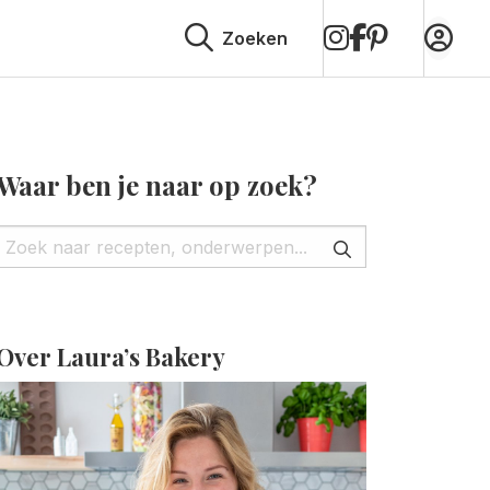
op
op
op
Zoeken
Instagram
Facebook
Pinterest
Waar ben je naar op zoek?
Over Laura’s Bakery