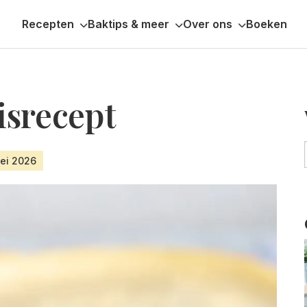
Recepten
Baktips & meer
Over ons
Boeken
isrecept
mei 2026