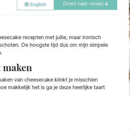
Direct naar recept
Go
English
to
the
english
site
eesecake recepten met jullie, maar ironisch
geschoten. De hoogste tijd dus om mijn simpele
.
t maken
maken van cheesecake klinkt je misschien
oe makkelijk het is ga je deze heerlijke taart