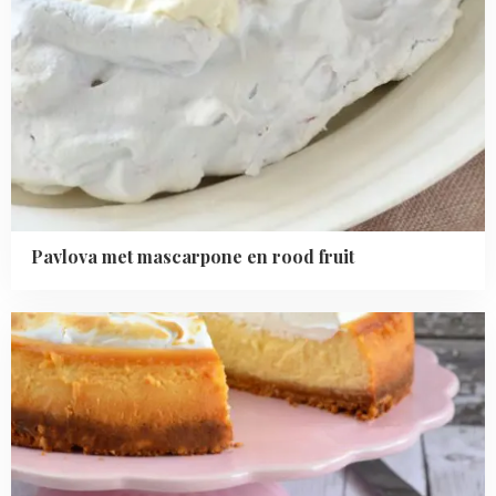
Pavlova met mascarpone en rood fruit
Read
more
about
Cheesecake
bewaren