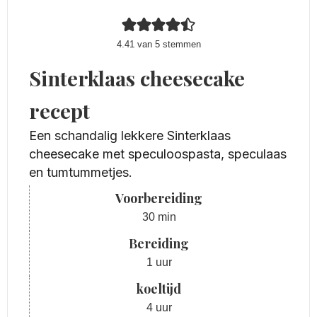
4.41
van
5
stemmen
Sinterklaas cheesecake
recept
Een schandalig lekkere Sinterklaas
cheesecake met speculoospasta, speculaas
en tumtummetjes.
Voorbereiding
minuten
30
min
Bereiding
uur
1
uur
koeltijd
uur
4
uur