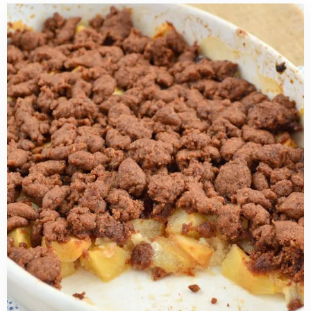
Read
more
about
Speculaas
crumble