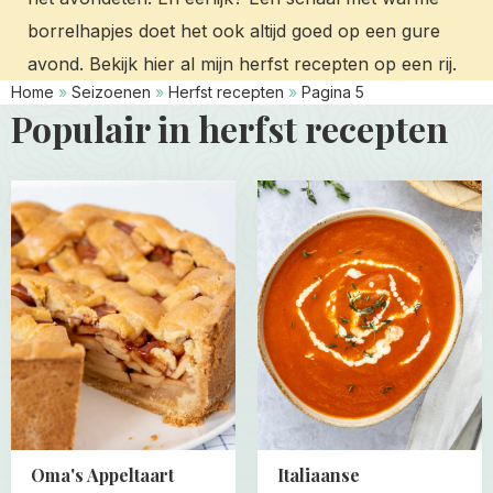
borrelhapjes doet het ook altijd goed op een gure
avond. Bekijk hier al mijn herfst recepten op een rij.
Home
»
Seizoenen
»
Herfst recepten
»
Pagina 5
Populair in herfst recepten
Read
Read
more
more
about
about
Oma's
Italiaanse
Appeltaart
tomatensoep
maken
Oma's Appeltaart
Italiaanse