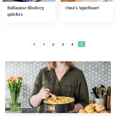
Italiaanse filodeeg
Oma's Appeltaart
quiches
5
1
2
3
4