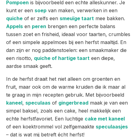
Pompoen
is bijvoorbeeld een echte alleskunner. Je
kunt er een
soep
van maken, verwerken in een
quiche
of er zelfs een
smeuïge taart
mee bakken.
Appels
en
peren
brengen een perfecte balans
tussen zoet en frisheid, ideaal voor taarten, crumbles
of een simpele appelmoes bij een herfst maaltijd. En
dan zijn er nog paddenstoelen: een smaakmaker die
een risotto,
quiche of hartige taart
een diepe,
aardse smaak geeft.
In de herfst draait het niet alleen om groenten en
fruit, maar ook om de warme kruiden die ik maar al
te graag in mijn recepten gebruik. Met bijvoorbeeld
kaneel
,
speculaas
of
gingerbread
maak je van een
simpel baksel, zoals een cake, heel makkelijk een
echte herfstfavoriet. Een luchtige
cake met kaneel
of een koektrommel vol zelfgemaakte
speculaasjes
– dat is wat mij betreft écht herfst!