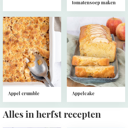
tomatensoep maken
Read
Read
more
more
about
about
Appel
Appelcake
crumble
Appel crumble
Appelcake
Alles in herfst recepten