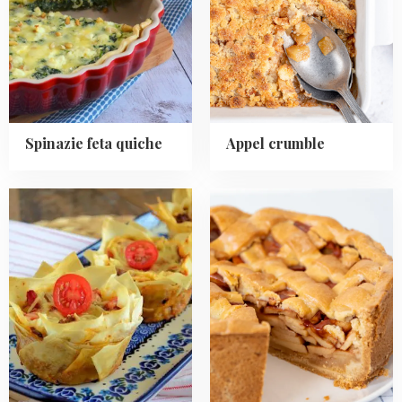
quiche
Spinazie feta quiche
Appel crumble
Read
Read
more
more
about
about
Italiaanse
Oma's
filodeeg
Appeltaart
quiches