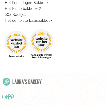
Het Feestdagen Bakboek
Het Kinderbakboek 2
50x Koekjes
Het complete basisbakboek
Follow
Delen
Delen
us
via
via