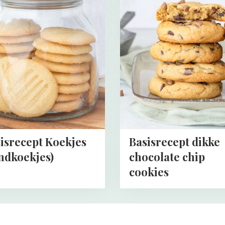
about
ecept
Basisrecept
s
dikke
oekjes)
chocolate
chip
cookies
isrecept Koekjes
Basisrecept dikke
ndkoekjes)
chocolate chip
cookies