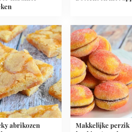
eken
Read
more
about
Makkelijke
zen
perzik
epen
koekjes
(pesche
dolci)
cky abrikozen
Makkelijke perzik