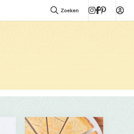
op
op
op
Zoeken
Instagram
Facebook
Pinterest
Read
more