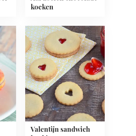
koeken
Read
more
about
Valentijn
sandwich
koekjes
Valentijn sandwich