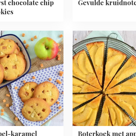
st chocolate chip
Gevulde kruidnot
kies
Read
more
about
Boterkoek
l
met
n
appel
pel-karamel
Boterkoek met ap