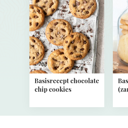
about
about
Basisrecept
Basisr
chocolate
Koekje
chip
(zandk
cookies
Basisrecept chocolate
Bas
chip cookies
(za