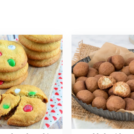
Read
more
about
Gevulde
ate
kruidnoten
s