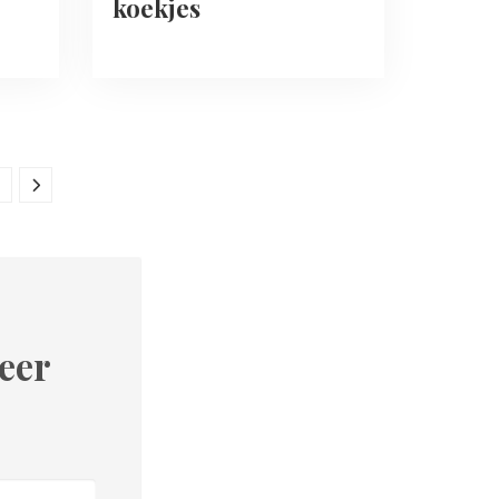
koekjes
eer