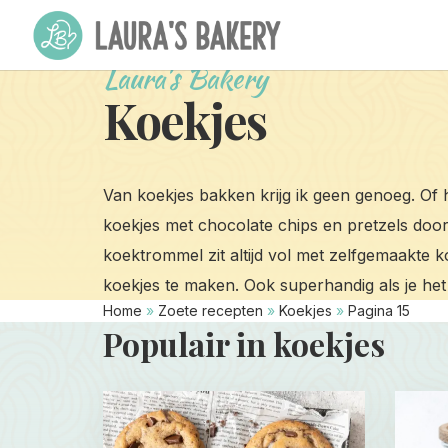
Laura's Bakery
Koekjes
Van koekjes bakken krijg ik geen genoeg. Of h
koekjes met chocolate chips en pretzels door
koektrommel zit altijd vol met zelfgemaakte k
koekjes te maken. Ook superhandig als je het
Home
»
Zoete recepten
»
Koekjes
»
Pagina 15
Populair in koekjes
Read
Read
more
more