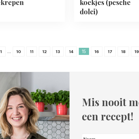
ekrepen
koekjes (pesche
dolci)
…
15
1
10
11
12
13
14
16
17
18
19
Mis nooit m
een recept!