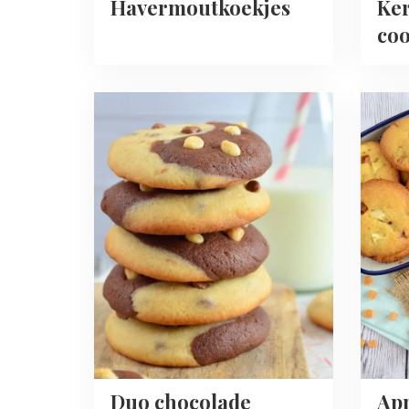
Havermoutkoekjes
Ker
coo
Read
Read
more
more
about
about
Duo
Appel-
chocolade
karame
vanille
koeke
koekjes
Duo chocolade
Ap