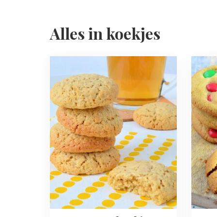
Alles in koekjes
Read
Read
more
more
about
about
Havermoutkoekjes
Kerst
chocol
chip
cookie