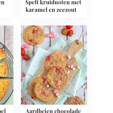
en
Spelt kruidnoten met
karamel en zeezout
Read
more
about
Aardbeien
chocolade
koeken
pel
Aardbeien chocolade