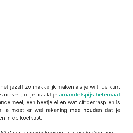
et jezelf zo makkelijk maken als je wilt. Je kunt
s maken, of je maakt je
amandelspijs helemaal
andelmeel, een beetje ei en wat citroenrasp en is
ar je moet er wel rekening mee houden dat je
en in de koelkast.
iënt van gevulde koeken, dus als je daar van