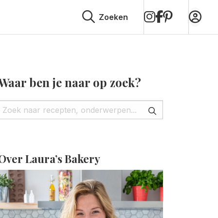
op
op
op
Zoeken
Instagram
Facebook
Pinterest
Waar ben je naar op zoek?
Over Laura’s Bakery