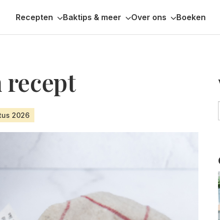
Recepten
Baktips & meer
Over ons
Boeken
 recept
stus 2026