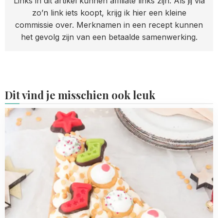
Links in dit artikel kunnen affiliate links zijn. Als jij via
zo’n link iets koopt, krijg ik hier een kleine
commissie over. Merknamen in een recept kunnen
het gevolg zijn van een betaalde samenwerking.
Dit vind je misschien ook leuk
Read
more
about
10x
spectaculaire
kersttaarten