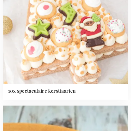
10x spectaculaire kersttaarten
Read
more
about
Biscuit