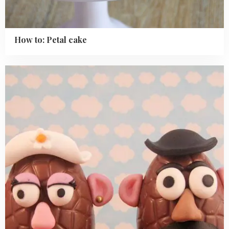
How to: Petal cake
Read
more
about
Mr.
&
Mrs.
Potato
Easter
egg
head