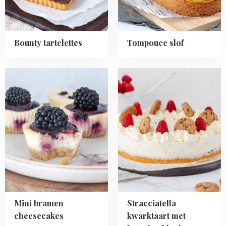
Bounty tartelettes
Tompouce slof
Read
Read
more
more
about
about
Mini
Stracciatella
bramen
kwarktaart
cheesecakes
met
boterkoekbodem
Mini bramen
Stracciatella
cheesecakes
kwarktaart met