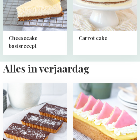
Cheesecake
Carrot cake
basisrecept
Alles in verjaardag
Read
Read
more
more
about
about
Bounty
Tompouce
tartelettes
slof