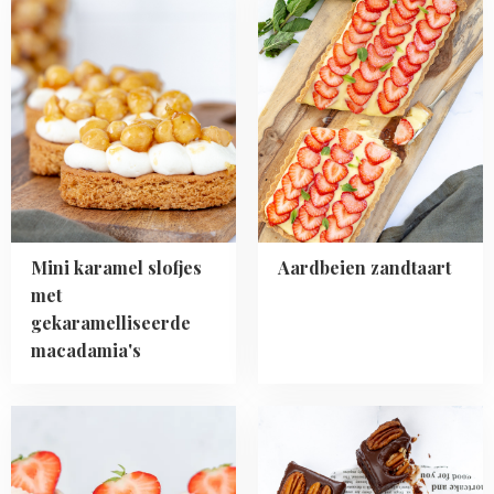
more
more
about
about
Mini
Aardbeien
karamel
zandtaart
slofjes
met
gekaramelliseerde
macadamia's
Mini karamel slofjes
Aardbeien zandtaart
met
gekaramelliseerde
macadamia's
Read
Read
more
more
about
about