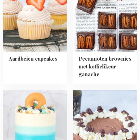
Aardbeien
Pecannoten
cupcakes
brownies
met
koffielikeur
ganache
Aardbeien cupcakes
Pecannoten brownies
met koffielikeur
ganache
Read
Read
more
more
about
about
Blueberry-
Pindarotsjes
lemon
chocolade
babyshower
truffeltaart
taart