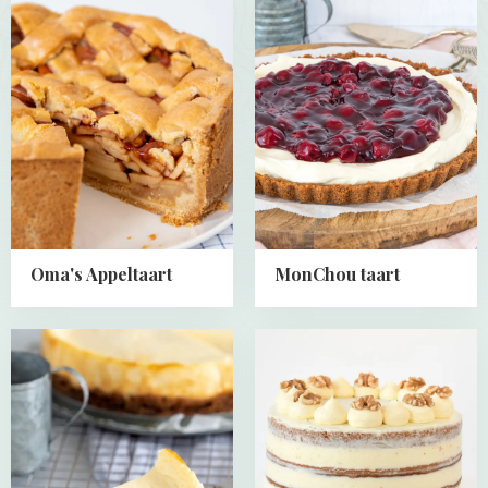
more
more
about
about
Oma's
MonChou
Appeltaart
taart
Oma's Appeltaart
MonChou taart
Read
Read
more
more
about
about
Cheesecake
Carrot
basisrecept
cake