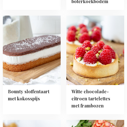
boterkoekbodem
Read
Read
more
more
about
about
Bounty
Witte
sloffentaart
chocolade-
met
citroen
kokosspijs
tartelettes
met
frambozen
Bounty sloffentaart
Witte chocolade-
met kokosspijs
citroen tartelettes
met frambozen
Read
Read