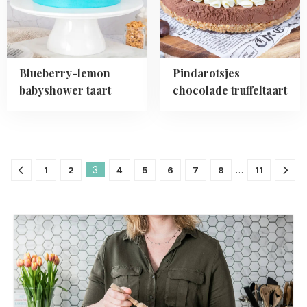
Blueberry-lemon
Pindarotsjes
babyshower taart
chocolade truffeltaart
3
…
1
2
4
5
6
7
8
11