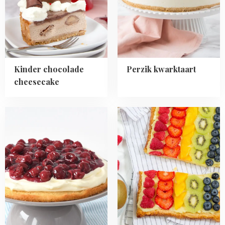
cheesecake
Kinder chocolade
Perzik kwarktaart
cheesecake
Read
Read
more
more
about
about
MonChou
Bladerdeeg
citroencake
plaattaart
met
fruit