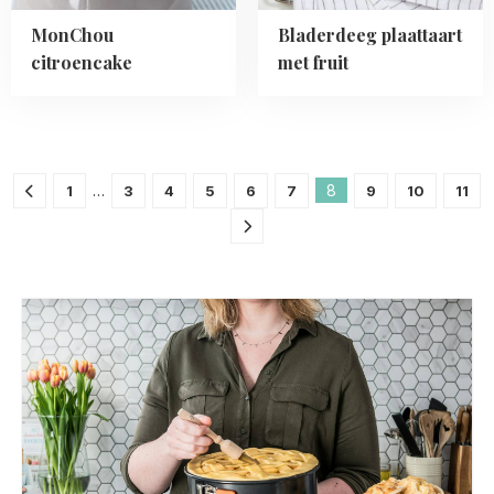
MonChou
Bladerdeeg plaattaart
citroencake
met fruit
…
8
1
3
4
5
6
7
9
10
11