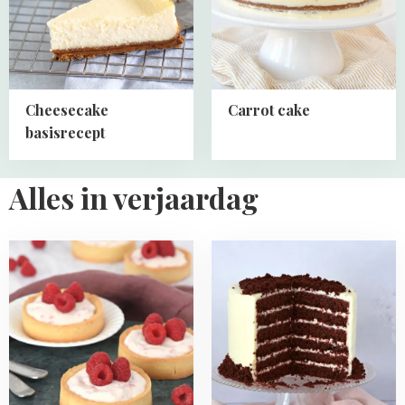
Cheesecake
Carrot cake
basisrecept
Alles in verjaardag
Read
Read
more
more
about
about
No
Red
bake
velvet
frambozen
taart
cheesecake
tartelettes