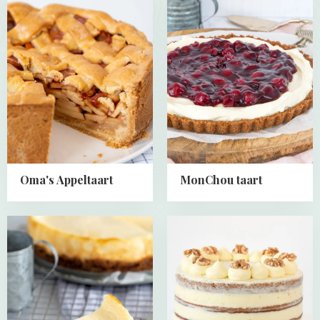
more
more
about
about
Oma's
MonChou
Appeltaart
taart
Oma's Appeltaart
MonChou taart
Read
Read
more
more
about
about
Cheesecake
Carrot
basisrecept
cake