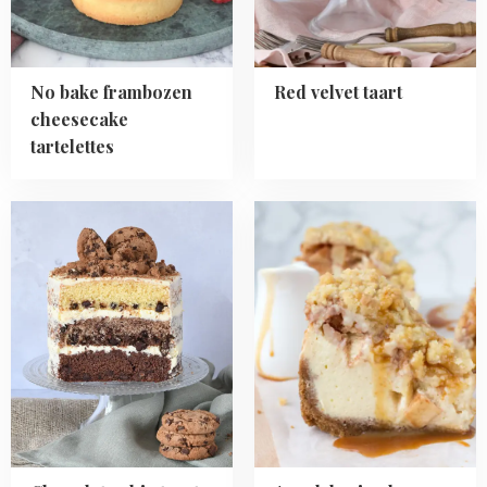
No bake frambozen
Red velvet taart
cheesecake
tartelettes
Read
Read
more
more
about
about
Chocolate
Appel-
chip
kruimel
taart
cheesecake