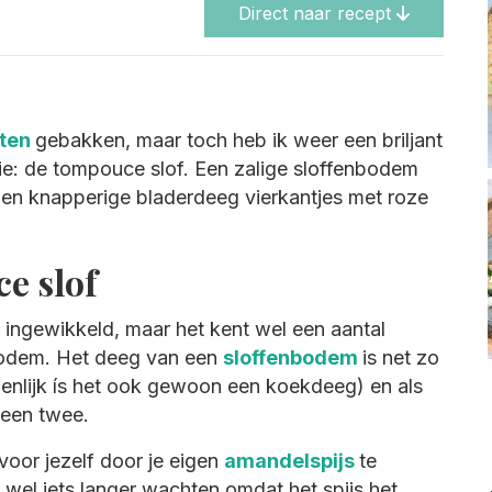
Direct naar recept
rten
gebakken, maar toch heb ik weer een briljant
llie: de tompouce slof. Een zalige sloffenbodem
en knapperige bladerdeeg vierkantjes met roze
e slof
 ingewikkeld, maar het kent wel een aantal
bodem. Het deeg van een
sloffenbodem
is net zo
enlijk ís het ook gewoon een koekdeeg) en als
teen twee.
voor jezelf door je eigen
amandelspijs
te
t wel iets langer wachten omdat het spijs het