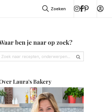
op
op
op
Zoeken
Instagram
Facebook
Pinterest
Waar ben je naar op zoek?
Over Laura’s Bakery