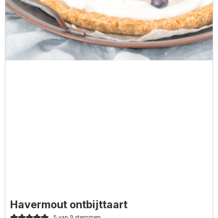
Havermout ontbijttaart
5
van
9
stemmen