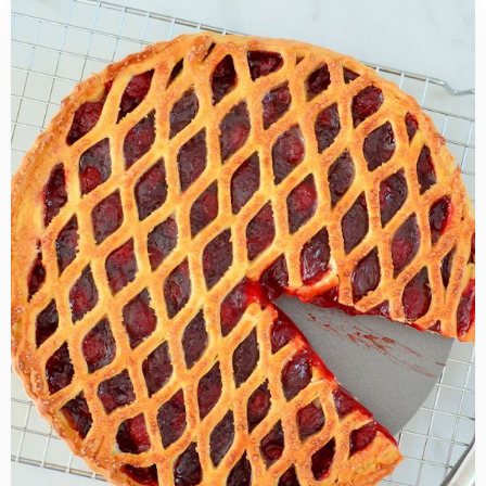
Read
more
about
Vlaaibodem
basisrecept