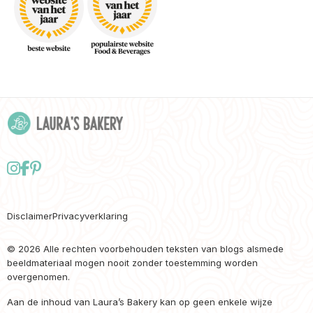
Follow
Delen
Delen
us
via
via
on
Facebook
Pinterest
Disclaimer
Privacyverklaring
Instagram
© 2026 Alle rechten voorbehouden teksten van blogs alsmede
beeldmateriaal mogen nooit zonder toestemming worden
overgenomen.
Aan de inhoud van Laura’s Bakery kan op geen enkele wijze