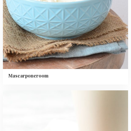
Mascarponeroom
Read
more
about
Weespermoppen