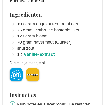
Porties:
12
koeken
Ingrediënten
100
gram
ongezouten roomboter
75
gram
lichtbruine basterdsuiker
120
gram
bloem
70
gram
havermout
(Quaker)
snuf
zout
vanille-extract
1
tl
Direct in je mandje bij:
Instructies
Klop boter en suiker romig. De rest van