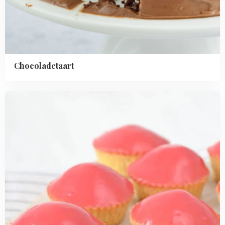
Chocoladetaart
Read
more
about
Roze
koeken