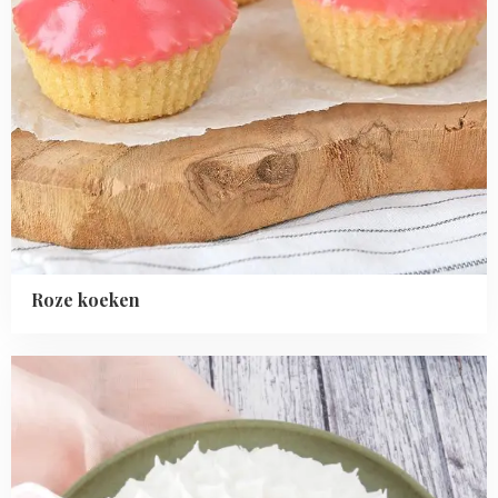
Roze koeken
Read
more
about
Lammetjes
taart