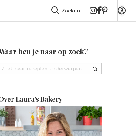
op
op
op
Zoeken
Instagram
Facebook
Pinterest
Waar ben je naar op zoek?
Over Laura’s Bakery