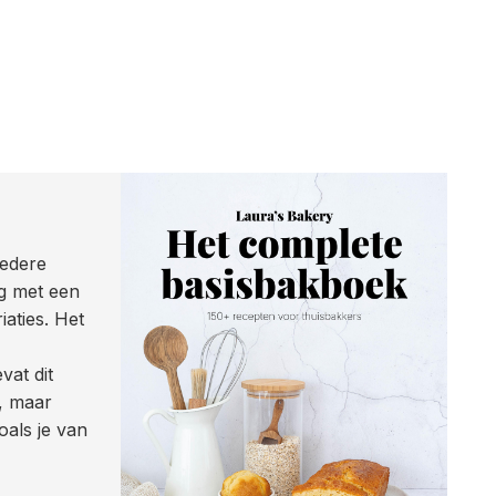
iedere
ag met een
aties. Het
vat dit
, maar
als je van