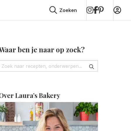
op
op
op
Zoeken
Instagram
Facebook
Pinterest
Waar ben je naar op zoek?
Over Laura’s Bakery