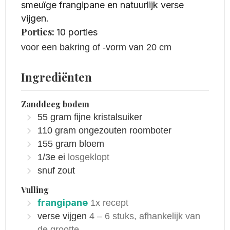
smeuïge frangipane en natuurlijk verse
vijgen.
Porties:
10
porties
voor een bakring of -vorm van 20 cm
Ingrediënten
Zanddeeg bodem
55
gram
fijne kristalsuiker
110
gram
ongezouten roomboter
155
gram
bloem
1/3e
ei
losgeklopt
snuf zout
Vulling
frangipane
1x recept
verse
vijgen
4 – 6 stuks, afhankelijk van
de grootte