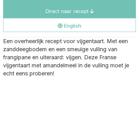
Direct naar recept
Go
English
to
Een overheerlijk recept voor vijgentaart. Met een
the
zanddeegbodem en een smeuïge vulling van
english
frangipane en uiteraard: vijgen. Deze Franse
site
vijgentaart met amandelmeel in de vulling moet je
echt eens proberen!