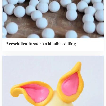
Verschillende soorten blindbakvulling
Read
more
about
Paasei
konijn