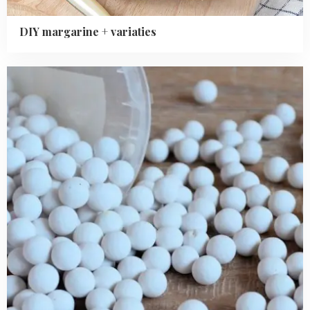
DIY margarine + variaties
Read
more
about
Verschillende
soorten
blindbakvulling