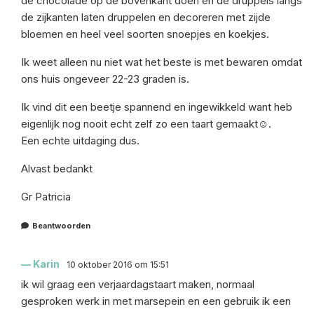
de chocolade op de bovenkant doen en de druppels langs
de zijkanten laten druppelen en decoreren met zijde
bloemen en heel veel soorten snoepjes en koekjes.
Ik weet alleen nu niet wat het beste is met bewaren omdat
ons huis ongeveer 22-23 graden is.
Ik vind dit een beetje spannend en ingewikkeld want heb
eigenlijk nog nooit echt zelf zo een taart gemaakt☺️.
Een echte uitdaging dus.
Alvast bedankt
Gr Patricia
Beantwoorden
Karin
10 oktober 2016 om 15:51
ik wil graag een verjaardagstaart maken, normaal
gesproken werk in met marsepein en een gebruik ik een