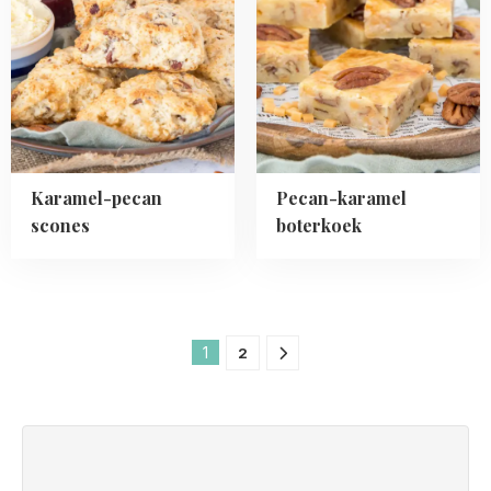
pecan
karamel
scones
boterkoek
Karamel-pecan
Pecan-karamel
scones
boterkoek
1
2