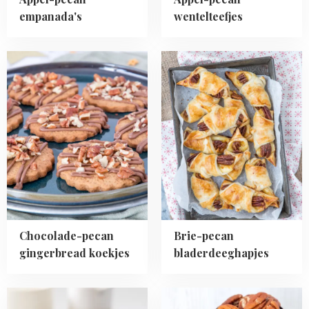
empanada's
wentelteefjes
Read
Read
more
more
about
about
Chocolade-
Brie-
pecan
pecan
gingerbread
bladerdeeghapjes
koekjes
Chocolade-pecan
Brie-pecan
gingerbread koekjes
bladerdeeghapjes
Read
Read