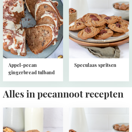
about
about
Appel-
Speculaas
pecan
spritsen
gingerbread
tulband
Appel-pecan
Speculaas spritsen
gingerbread tulband
Alles in pecannoot recepten
Read
Read
more
more
about
about
Speculaas
Speculaas