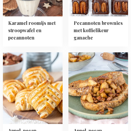
pecannoten
Karamel roomijs met
Pecannoten brownies
stroopwafel en
met koffielikeur
pecannoten
ganache
Read
Read
more
more
about
about
Appel-
Appel-
pecan
pecan
empanada's
wentelteefjes
Appel-pecan
Appel-pecan