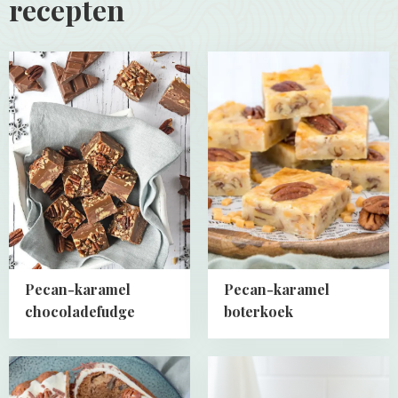
recepten
Read
Read
more
more
about
about
Pecan-
Pecan-
karamel
karamel
chocoladefudge
boterkoek
Pecan-karamel
Pecan-karamel
chocoladefudge
boterkoek
Read
Read
more
more