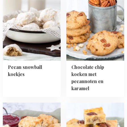
more
more
about
about
Pecan
Chocolate
snowball
chip
koekjes
koeken
met
pecannoten
en
karamel
Pecan snowball
Chocolate chip
koekjes
koeken met
pecannoten en
karamel
Read
Read
more
more
about
about
Karamel-
Pecan-