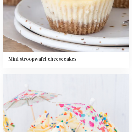
Mini stroopwafel cheesecakes
Read
more
about
Cupcake
ijsjes