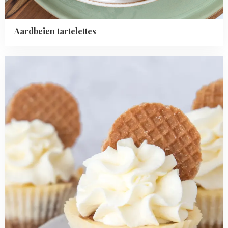
Aardbeien tartelettes
Read
more
about
Mini
stroopwafel
cheesecakes