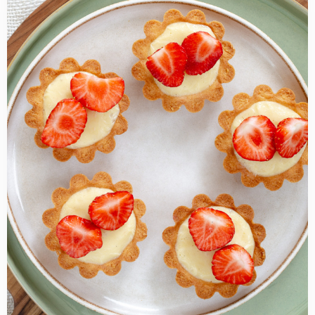
more
about
Aardbeien
tartelettes