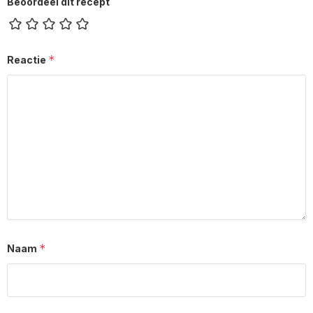
Beoordeel dit recept
*
Reactie
*
Naam