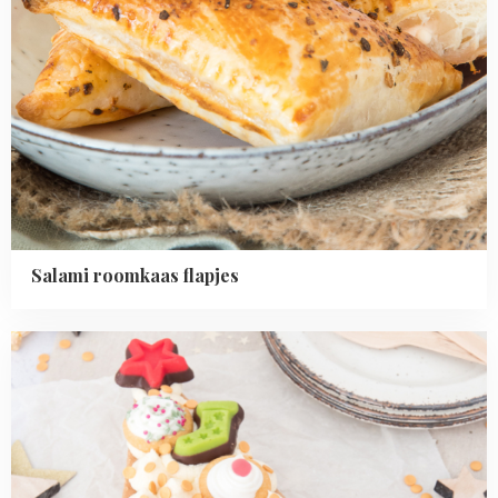
Salami roomkaas flapjes
Read
more
about
Kerstboom
laagjestaart