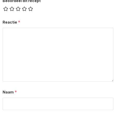
Beoordeel dit recept
*
Reactie
*
Naam