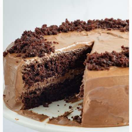
more
about
Chocoladetaart