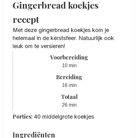
Gingerbread koekjes
recept
Met deze gingerbread koekjes kom je
helemaal in de kerstsfeer. Natuurlijk ook
leuk om te versieren!
Voorbereiding
minuten
10
min
Bereiding
minuten
16
min
Totaal
minuten
26
min
Porties:
40
middelgrote koekjes
Ingrediënten