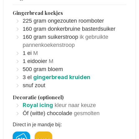
Gingerbread koekjes
225
gram
ongezouten roomboter
160
gram
donkerbruine basterdsuiker
160
gram
suikerstroop
ik gebruikte
pannenkoekenstroop
1
ei
M
1
eidooier
M
500
gram
bloem
gingerbread kruiden
3
el
snuf zout
Decoratie (optioneel)
Royal icing
kleur naar keuze
Óf (witte) chocolade
gesmolten
Direct in je mandje bij: