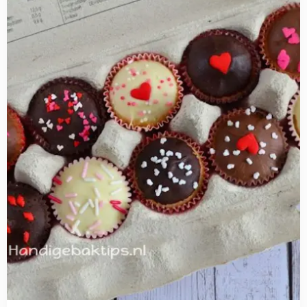
Mini
cupcakes
verpakken
en
vervoeren