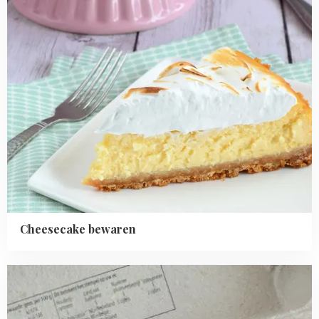
Cheesecake bewaren
Read
more
about