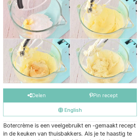
Delen
Pin recept
Go
English
to
Botercrème is een veelgebruikt en -gemaakt recept
the
in de keuken van thuisbakkers. Als je te haastig te
english