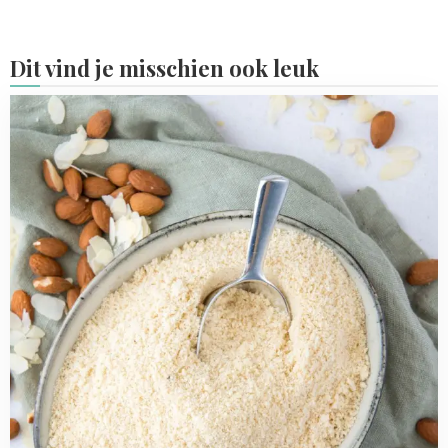
Dit vind je misschien ook leuk
Read
more
about
Bakrecepten
met
amandelmeel
(+
recept
om
zelf
te
maken)