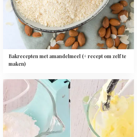
Bakrecepten met amandelmeel (+ recept om zelf te
maken)
Read
more
about
Help!
Mijn
botercrème
is
geschift!