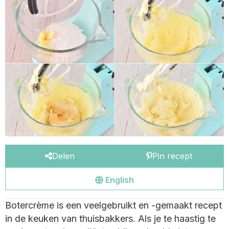
Delen
Pin recept
Go
English
to
Botercrème is een veelgebruikt en -gemaakt recept
the
in de keuken van thuisbakkers. Als je te haastig te
english