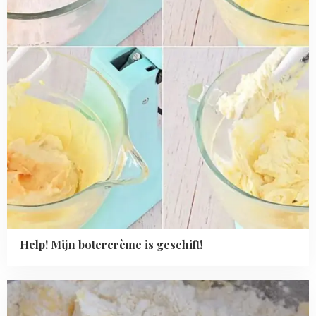
Help! Mijn botercrème is geschift!
Read
more