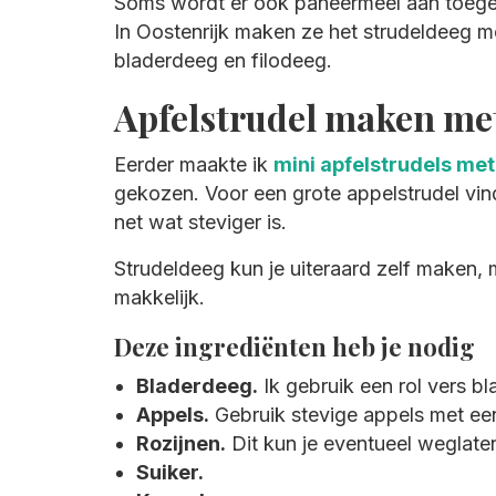
Soms wordt er ook paneermeel aan toege
In Oostenrijk maken ze het strudeldeeg me
bladerdeeg en filodeeg.
Apfelstrudel maken me
Eerder maakte ik
mini apfelstrudels met
gekozen. Voor een grote appelstrudel vin
net wat steviger is.
Strudeldeeg kun je uiteraard zelf maken, 
makkelijk.
Deze ingrediënten heb je nodig
Bladerdeeg.
Ik gebruik een rol vers bl
Appels.
Gebruik stevige appels met een 
Rozijnen.
Dit kun je eventueel weglaten
Suiker.