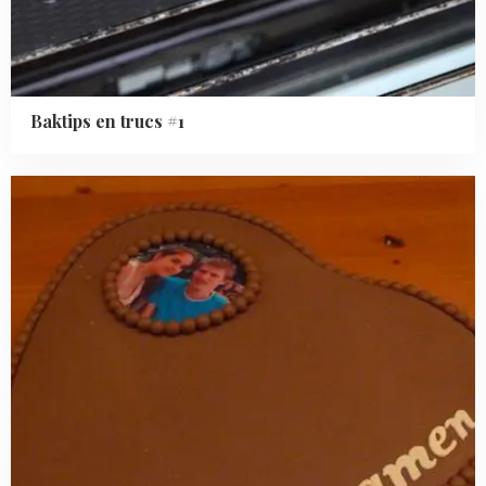
Baktips en trucs #1
Read
more
about
Jubileum
taart