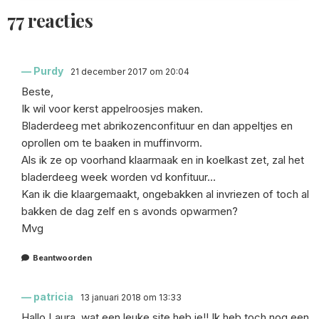
77 reacties
Purdy
21 december 2017 om 20:04
Beste,
Ik wil voor kerst appelroosjes maken.
Bladerdeeg met abrikozenconfituur en dan appeltjes en
oprollen om te baaken in muffinvorm.
Als ik ze op voorhand klaarmaak en in koelkast zet, zal het
bladerdeeg week worden vd konfituur…
Kan ik die klaargemaakt, ongebakken al invriezen of toch al
bakken de dag zelf en s avonds opwarmen?
Mvg
Beantwoorden
patricia
13 januari 2018 om 13:33
Hallo Laura, wat een leuke site heb je!! Ik heb toch nog een