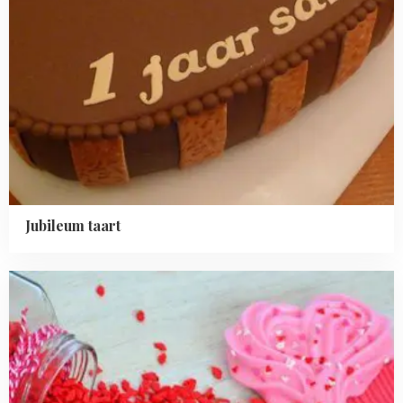
Jubileum taart
Read
more
about
Valentijn
meringue
pops