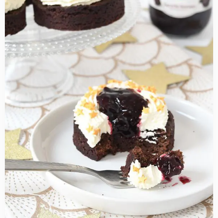
about
Brownie-
kersen
gebakjes