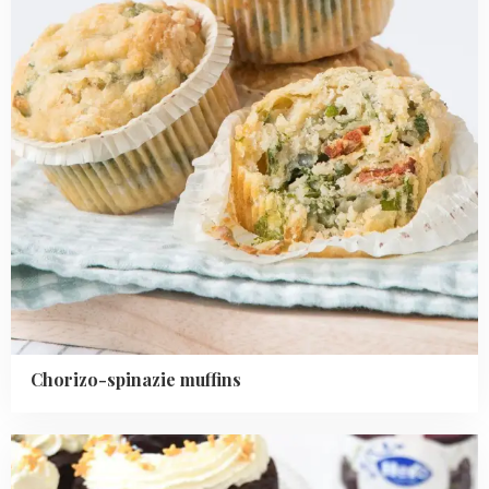
Chorizo-spinazie muffins
Read
more