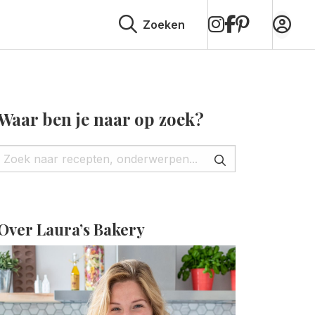
op
op
op
Zoeken
Instagram
Facebook
Pinterest
Waar ben je naar op zoek?
Over Laura’s Bakery