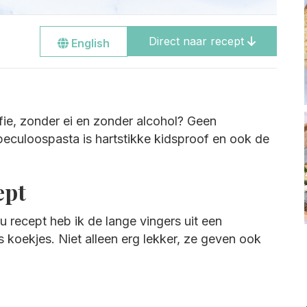
Direct naar recept
Go
English
to
the
english
site
ie, zonder ei en zonder alcohol? Geen
eculoospasta is hartstikke kidsproof en ook de
.
ept
su recept heb ik de lange vingers uit een
s koekjes. Niet alleen erg lekker, ze geven ook