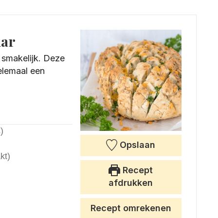
dar
 smakelijk. Deze
helemaal een
)
Opslaan
kt)
Recept
afdrukken
Recept omrekenen