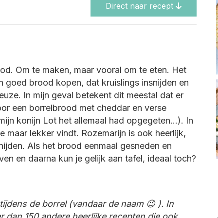
Direct naar recept
rood. Om te maken, maar vooral om te eten. Het
 goed brood kopen, dat kruislings insnijden en
uze. In mijn geval betekent dit meestal dat er
 voor een borrelbrood met cheddar en verse
 mijn konijn Lot het allemaal had opgegeten…). In
je maar lekker vindt. Rozemarijn is ook heerlijk,
snijden. Als het brood eenmaal gesneden en
oven en daarna kun je gelijk aan tafel, ideaal toch?
 tijdens de borrel (vandaar de naam 😉 ). In
r dan 150 andere heerlijke recepten die ook