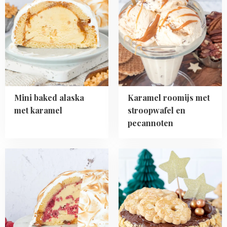
Mini
Karamel
baked
roomijs
alaska
met
met
stroopwafel
karamel
en
pecannoten
Mini baked alaska
Karamel roomijs met
met karamel
stroopwafel en
pecannoten
Read
Read
more
more
about
about
Baked
Dame
Alaska
blanche
met
ijstaart
frambozen
met