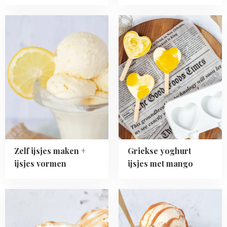
Read
Read
more
more
about
about
Zelf
Griekse
ijsjes
yoghurt
maken
ijsjes
+
met
ijsjes
mango
vormen
Zelf ijsjes maken +
Griekse yoghurt
ijsjes vormen
ijsjes met mango
Read
Read
more
more
about
about