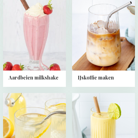
more
more
about
about
Aardbeien
IJskoffie
milkshake
maken
Aardbeien milkshake
IJskoffie maken
Read
Read
more
more
about
about
Zelf
Mango
citroenlimonade
smoothie
maken