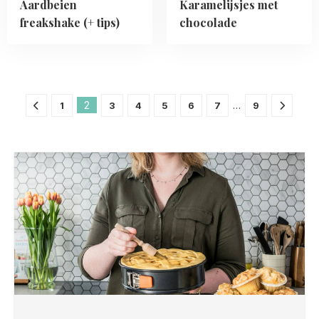
Aardbeien
Karamelijsjes met
freakshake (+ tips)
chocolade
2
…
1
3
4
5
6
7
9