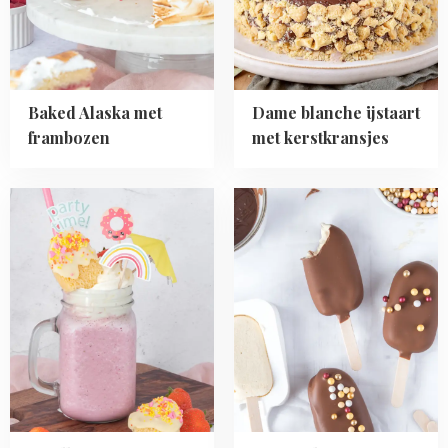
kerstkransjes
Baked Alaska met
Dame blanche ijstaart
frambozen
met kerstkransjes
Read
Read
more
more
about
about
Aardbeien
Karamelijsjes
freakshake
met
(+
chocolade
tips)