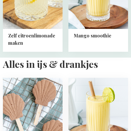
Zelf citroenlimonade
Mango smoothie
maken
Alles in ijs & drankjes
Read
Read
more
more
about
about
Chocolade
Mango
ijsjes
smoothie