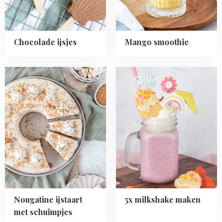
Chocolade ijsjes
Mango smoothie
Read
Read
more
more
about
about
Nougatine
5x
ijstaart
milkshake
met
maken
schuimpjes
Nougatine ijstaart
5x milkshake maken
met schuimpjes