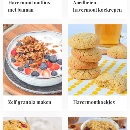
Havermout muffins
Aardbeien-
met banaan
havermout koekrepen
Read
Read
more
more
about
about
Zelf
Havermoutkoekjes
granola
maken
Zelf granola maken
Havermoutkoekjes
Read
Read
more
more