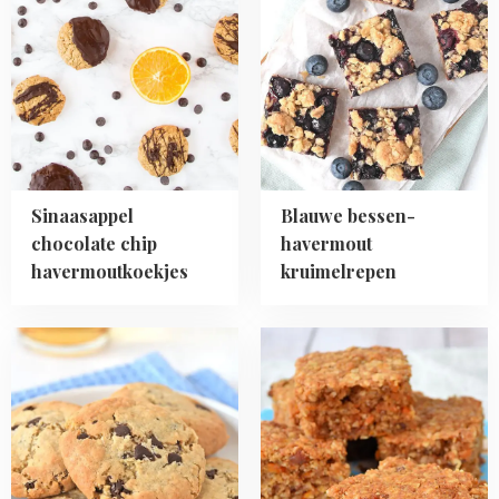
Sinaasappel
Blauwe
chocolate
bessen-
chip
havermout
havermoutkoekjes
kruimelrepen
Sinaasappel
Blauwe bessen-
chocolate chip
havermout
havermoutkoekjes
kruimelrepen
Read
Read
more
more
about
about
Chocolate
carrot
chip
cake
havermoutkoekjes
havermoutrepen