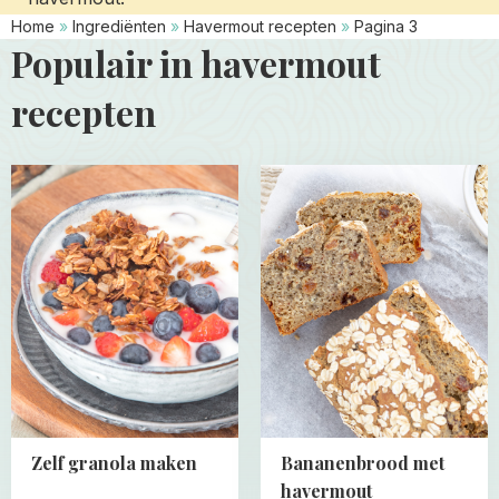
Home
»
Ingrediënten
»
Havermout recepten
»
Pagina 3
Populair in havermout
recepten
Read
Read
more
more
about
about
Zelf
Bananenbrood
granola
met
maken
havermout
Zelf granola maken
Bananenbrood met
havermout