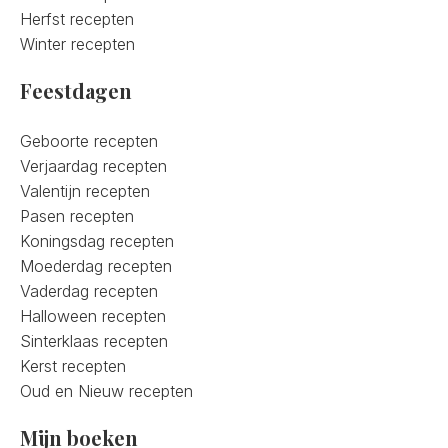
Herfst recepten
Winter recepten
Feestdagen
Geboorte recepten
Verjaardag recepten
Valentijn recepten
Pasen recepten
Koningsdag recepten
Moederdag recepten
Vaderdag recepten
Halloween recepten
Sinterklaas recepten
Kerst recepten
Oud en Nieuw recepten
Mijn boeken