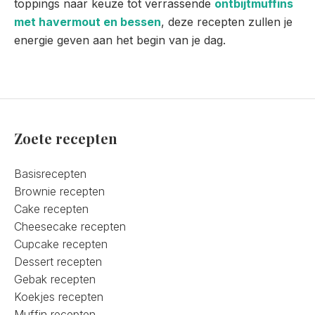
toppings naar keuze tot verrassende
ontbijtmuffins
met havermout en bessen
, deze recepten zullen je
energie geven aan het begin van je dag.
Zoete recepten
Basisrecepten
Brownie recepten
Cake recepten
Cheesecake recepten
Cupcake recepten
Dessert recepten
Gebak recepten
Koekjes recepten
Muffin recepten