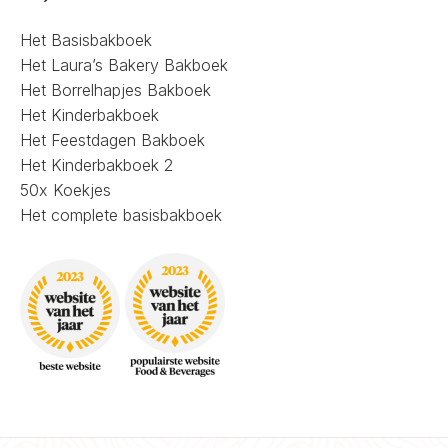
Het Basisbakboek
Het Laura’s Bakery Bakboek
Het Borrelhapjes Bakboek
Het Kinderbakboek
Het Feestdagen Bakboek
Het Kinderbakboek 2
50x Koekjes
Het complete basisbakboek