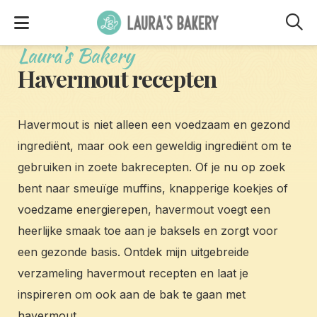
M
Laura's Bakery
Havermout recepten
Havermout is niet alleen een voedzaam en gezond
ingrediënt, maar ook een geweldig ingrediënt om te
gebruiken in zoete bakrecepten. Of je nu op zoek
bent naar smeuïge muffins, knapperige koekjes of
voedzame energierepen, havermout voegt een
heerlijke smaak toe aan je baksels en zorgt voor
een gezonde basis. Ontdek mijn uitgebreide
verzameling havermout recepten en laat je
inspireren om ook aan de bak te gaan met
havermout.