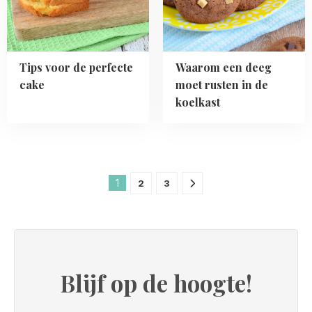
cake
rusten
in
de
koelkast
Tips voor de perfecte
Waarom een deeg
cake
moet rusten in de
koelkast
1
2
3
Blijf op de hoogte!