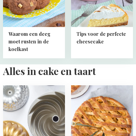
rusten
cheesecake
in
de
koelkast
Waarom een deeg
Tips voor de perfecte
moet rusten in de
cheesecake
koelkast
Alles in cake en taart
Read
Read
more
more
about
about
Tulband
Zelf
cake
vlaaien
bakken:
bakken
tips
-