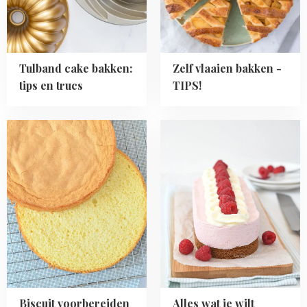
en
TIPS!
trucs
Tulband cake bakken:
Zelf vlaaien bakken -
tips en trucs
TIPS!
Read
Read
more
more
about
about
Biscuit
Alles
voorbereiden
wat
en
je
bewaren
wilt
weten
over
sloffentaarten
Biscuit voorbereiden
Alles wat je wilt