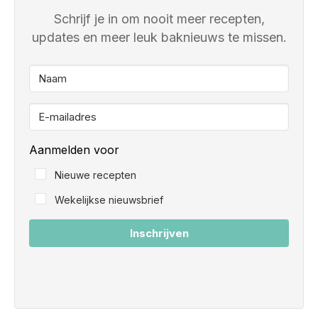
Schrijf je in om nooit meer recepten,
updates en meer leuk baknieuws te missen.
Aanmelden voor
Nieuwe recepten
Wekelijkse nieuwsbrief
Inschrijven