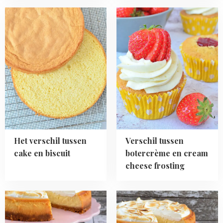
Read
Read
more
more
about
about
Het
Verschil
verschil
tussen
tussen
botercrème
cake
en
en
cream
biscuit
cheese
frosting
Het verschil tussen
Verschil tussen
cake en biscuit
botercrème en cream
cheese frosting
Read
Read
more
more
about
about