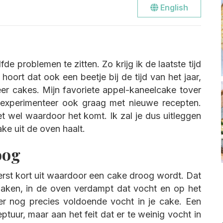
Go
English
to
the
english
site
fde problemen te zitten. Zo krijg ik de laatste tijd
oort dat ook een beetje bij de tijd van het jaar,
 meer cakes. Mijn favoriete appel-kaneelcake tover
k experimenteer ook graag met nieuwe recepten.
t wel waardoor het komt. Ik zal je dus uitleggen
ke uit de oven haalt.
oog
erst kort uit waardoor een cake droog wordt. Dat
maken, in de oven verdampt dat vocht en op het
er nog precies voldoende vocht in je cake. Een
eptuur, maar aan het feit dat er te weinig vocht in