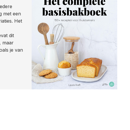
iedere
ag met een
aties. Het
vat dit
, maar
als je van