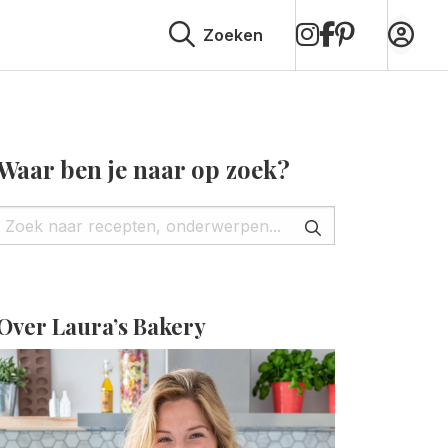
op
op
op
Zoeken
Instagram
Facebook
Pinterest
Waar ben je naar op zoek?
Over Laura’s Bakery