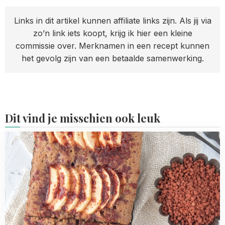
Links in dit artikel kunnen affiliate links zijn. Als jij via
zo’n link iets koopt, krijg ik hier een kleine
commissie over. Merknamen in een recept kunnen
het gevolg zijn van een betaalde samenwerking.
Dit vind je misschien ook leuk
Read
more
about
Appelplaatcake
met
kaneel