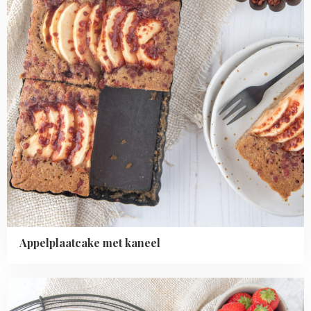
Appelplaatcake met kaneel
Read
more