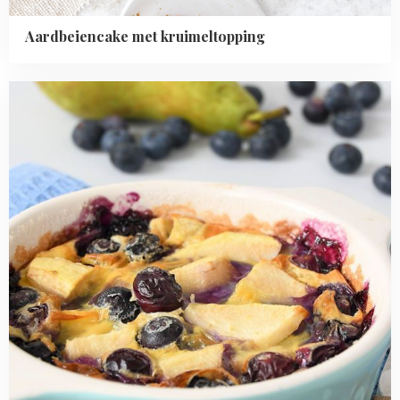
Aardbeiencake met kruimeltopping
Read
more
about
Peer-
blauwe
bessen
clafoutis