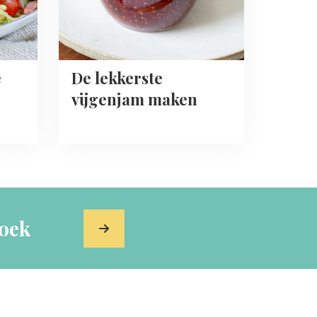
e
De lekkerste
vijgenjam maken
oek