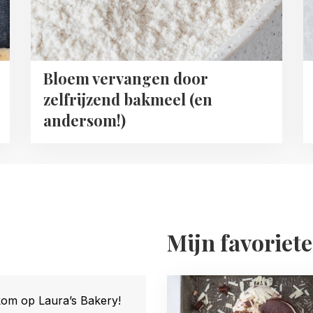
Bloem vervangen door
zelfrijzend bakmeel (en
andersom!)
Mijn favoriet
Read
more
om op Laura’s Bakery!