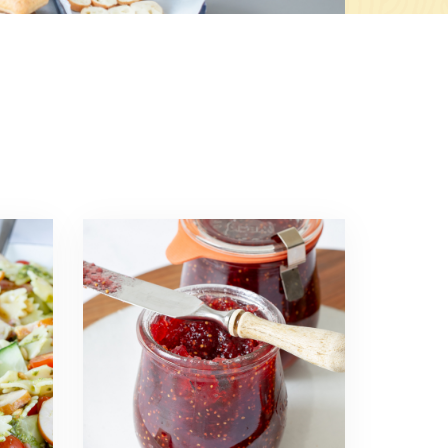
Read
more
about
De
lekkerste
vijgenjam
maken