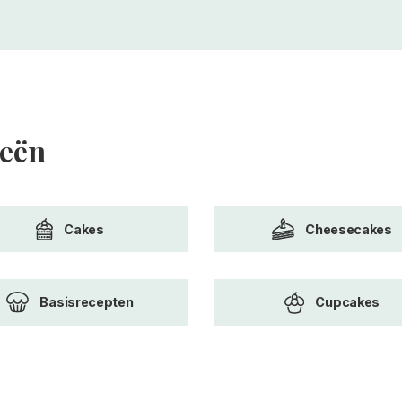
ieën
Cakes
Cheesecakes
Basisrecepten
Cupcakes