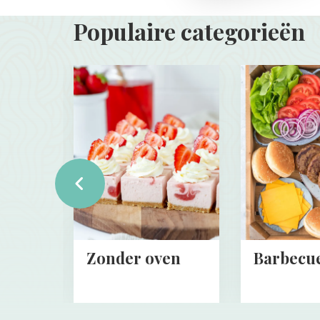
Populaire categorieën
Read
Read
more
more
about
about
Zonder
Barbecue
oven
vorige
n
Zonder oven
Barbecu