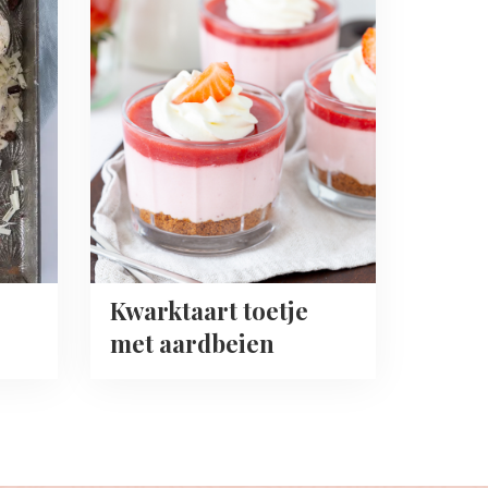
about
Kwarktaart
toetje
met
aardbeien
Kwarktaart toetje
met aardbeien