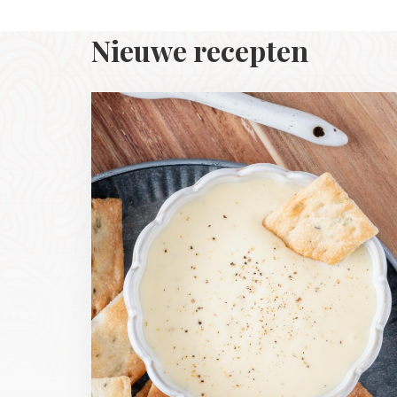
Nieuwe recepten
Read
more
about
Aioli
maken