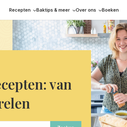
Recepten
Baktips & meer
Over ons
Boeken
ecepten: van
relen