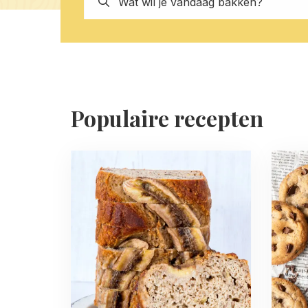
Populaire recepten
Read
Read
more
more
about
about
Gezond
Basisr
bananenbrood
chocol
recept
chip
(zonder
cookie
suiker)