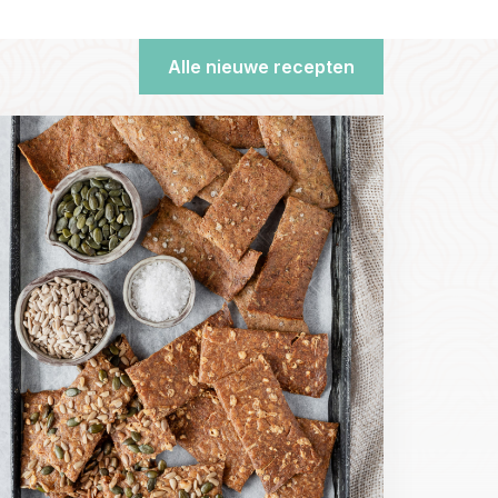
Alle nieuwe recepten
ead
ore
bout
uurdesem
rackers
iscard
ecept)