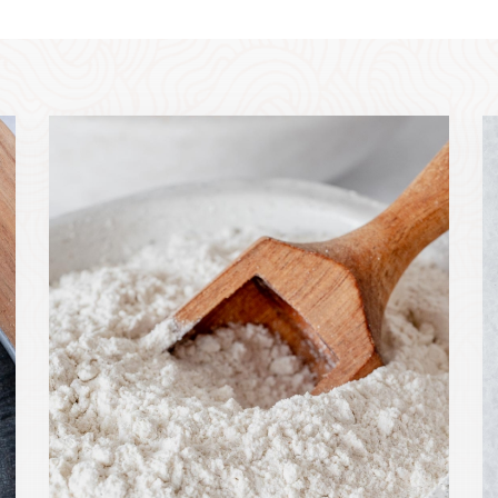
Read
R
more
m
about
a
Bloem
Z
vervangen
c
door
(d
zelfrijzend
r
bakmeel
(en
andersom!)