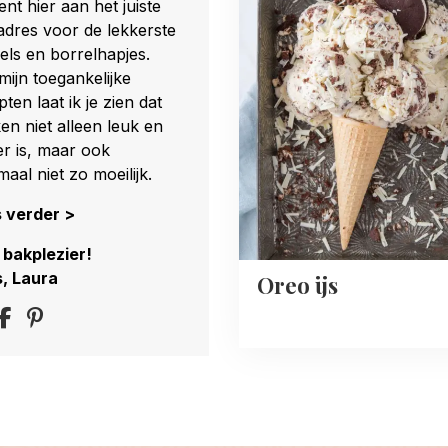
about
ent hier aan het juiste
Oreo
dres voor de lekkerste
ijs
els en borrelhapjes.
mijn toegankelijke
ten laat ik je zien dat
en niet alleen leuk en
er is, maar ook
maal niet zo moeilijk.
 verder >
 bakplezier!
s, Laura
Oreo ijs
ollow
Delen
Delen
s
via
via
n
Facebook
Pinterest
nstagram