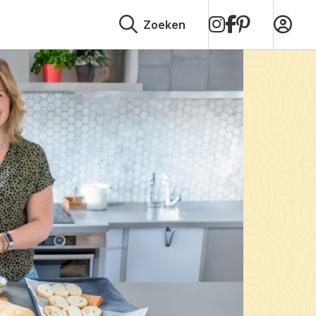
op
op
op
Zoeken
Instagram
Facebook
Pinterest