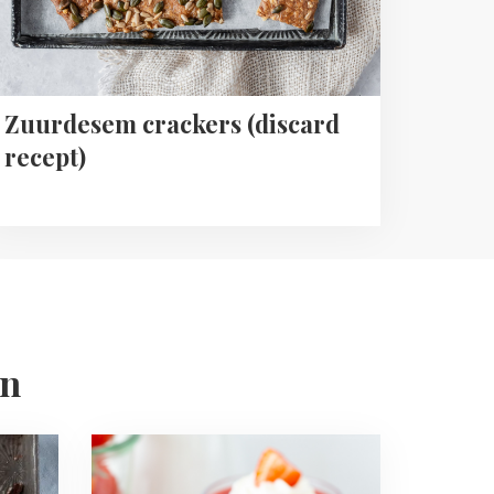
Zuurdesem crackers (discard
recept)
en
Read
more