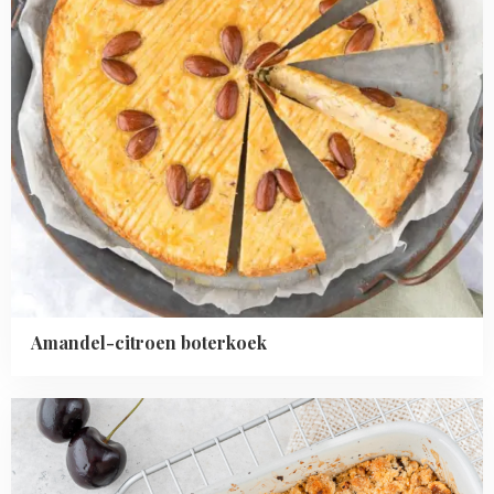
Amandel-citroen boterkoek
Read
more
about
Kersen