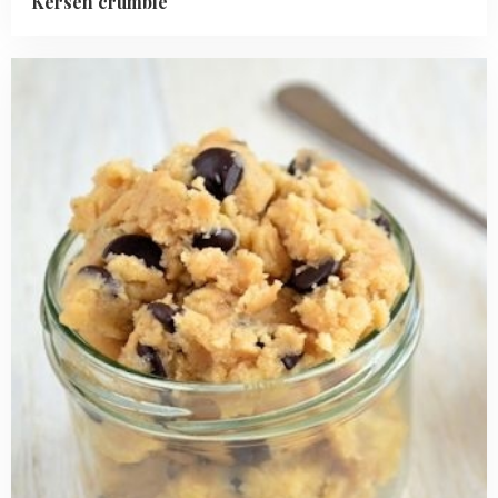
Kersen crumble
Read
more
about
Cookie
dough
met
chocolate
chips