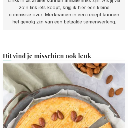
Links in dit artikel kunnen affiliate links zijn. Als jij via
zo’n link iets koopt, krijg ik hier een kleine
commissie over. Merknamen in een recept kunnen
het gevolg zijn van een betaalde samenwerking.
Dit vind je misschien ook leuk
Read
more
about
Amandel-
citroen
boterkoek