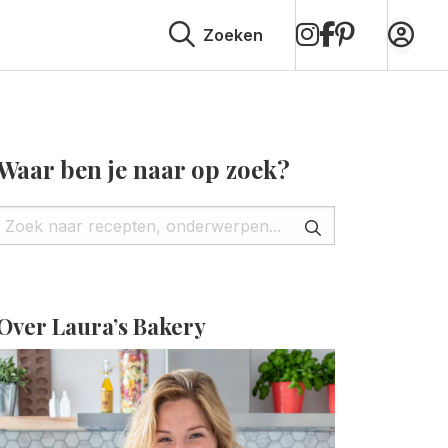
op
op
op
Zoeken
Instagram
Facebook
Pinterest
Waar ben je naar op zoek?
Over Laura’s Bakery