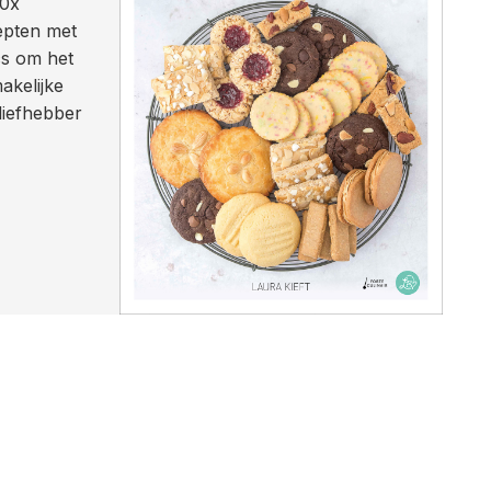
50x
cepten met
cs om het
akelijke
liefhebber