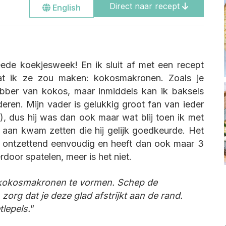
Direct naar recept
Go
English
to
the
english
site
ede koekjesweek! En ik sluit af met een recept
at ik ze zou maken: kokosmakronen. Zoals je
ebber van kokos, maar inmiddels kan ik baksels
ren. Mijn vader is gelukkig groot fan van ieder
), dus hij was dan ook maar wat blij toen ik met
 aan kwam zetten die hij gelijk goedkeurde. Het
 ontzettend eenvoudig en heeft dan ook maar 3
door spatelen, meer is het niet.
okosmakronen te vormen. Schep de
zorg dat je deze glad afstrijkt aan de rand.
tlepels.