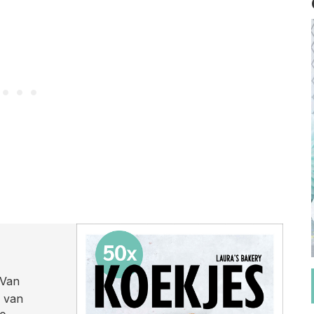
 Van
n van