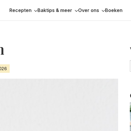
Recepten
Baktips & meer
Over ons
Boeken
n
2026