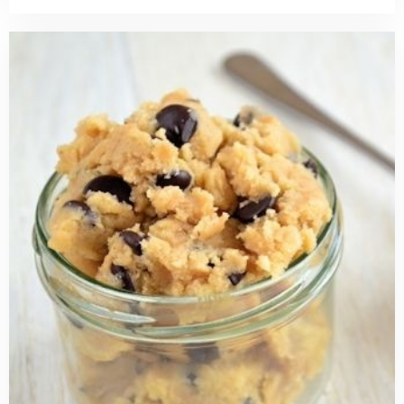
Read
more
about
Cookie
dough
met
chocolate
chips