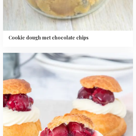
Cookie dough met chocolate chips
Read
more
about
MonChou
soesjes