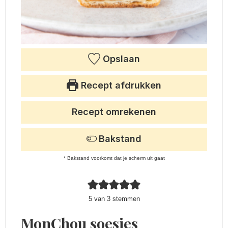
Opslaan
Recept afdrukken
Recept omrekenen
Bakstand
* Bakstand voorkomt dat je scherm uit gaat
5
van
3
stemmen
MonChou soesjes