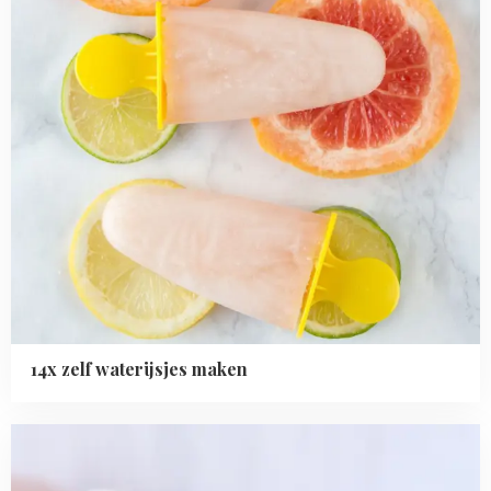
14x zelf waterijsjes maken
Read
more
about