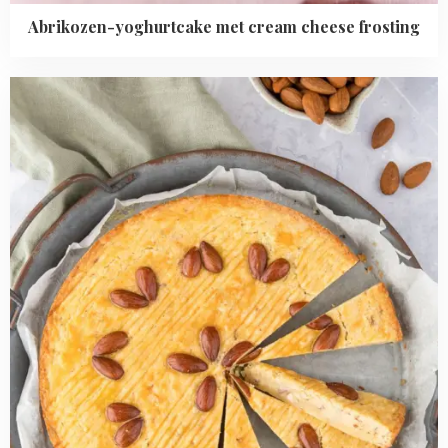
Abrikozen-yoghurtcake met cream cheese frosting
Read
more
about
Amandel-
citroen
boterkoek