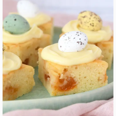
Abrikozen-
yoghurtcake
met
cream
cheese
frosting