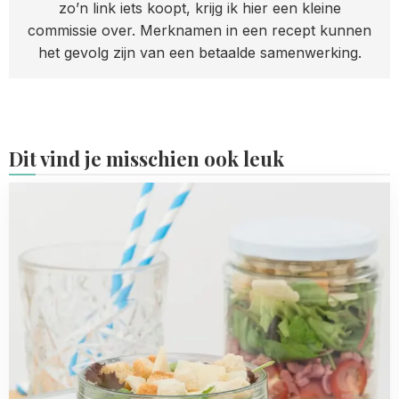
zo’n link iets koopt, krijg ik hier een kleine
commissie over. Merknamen in een recept kunnen
het gevolg zijn van een betaalde samenwerking.
Dit vind je misschien ook leuk
Read
more
about
BLT
pastasalade
potjes