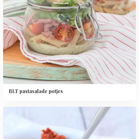
BLT pastasalade potjes
Read
more
about
Tomaten