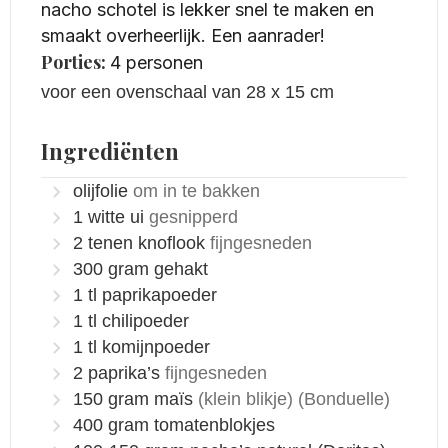
nacho schotel is lekker snel te maken en
smaakt overheerlijk. Een aanrader!
Porties:
4
personen
voor een ovenschaal van 28 x 15 cm
Ingrediënten
olijfolie
om in te bakken
1
witte ui
gesnipperd
2
tenen
knoflook
fijngesneden
300
gram
gehakt
1
tl
paprikapoeder
1
tl
chilipoeder
1
tl
komijnpoeder
2
paprika’s
fijngesneden
150
gram
maïs
(klein blikje)
(Bonduelle)
400
gram
tomatenblokjes