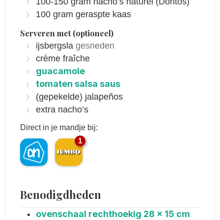
100-150
gram
nacho’s naturel
(Doritos)
100
gram
geraspte kaas
Serveren met (optioneel)
ijsbergsla
gesneden
crème fraîche
guacamole
tomaten salsa saus
(gepekelde) jalapeños
extra nacho’s
Direct in je mandje bij:
1
Benodigdheden
ovenschaal rechthoekig 28 x 15 cm