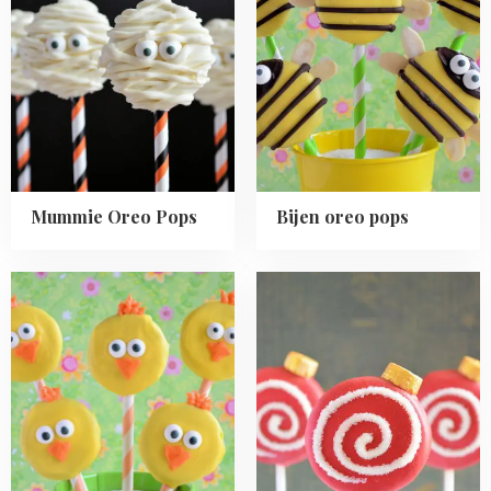
Mummie
Bijen
Oreo
oreo
Pops
pops
Mummie Oreo Pops
Bijen oreo pops
Read
Read
more
more
about
about
Oreo
Oreo
kuiken
kerstbal
pops
pops