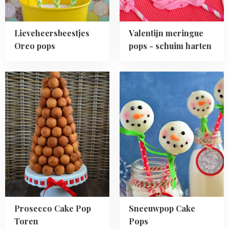
harten
Lieveheersbeestjes
Valentijn meringue
Oreo pops
pops - schuim harten
Read
Read
more
more
about
about
Prosecco
Sneeuwpop
Cake
Cake
Pop
Pops
Toren
Prosecco Cake Pop
Sneeuwpop Cake
Toren
Pops