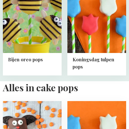
Bijen
Koningsdag
oreo
tulpen
pops
pops
Bijen oreo pops
Koningsdag tulpen
pops
Alles in cake pops
Read
Read
more
more
about
about
Vleermuizen
Koningsdag