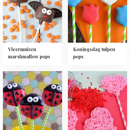
marshmallow
tulpen
pops
pops
Vleermuizen
Koningsdag tulpen
marshmallow pops
pops
Read
Read
more
more
about
about
Lieveheersbeestjes
Valentijn
Oreo
meringue
pops
pops
-
schuim