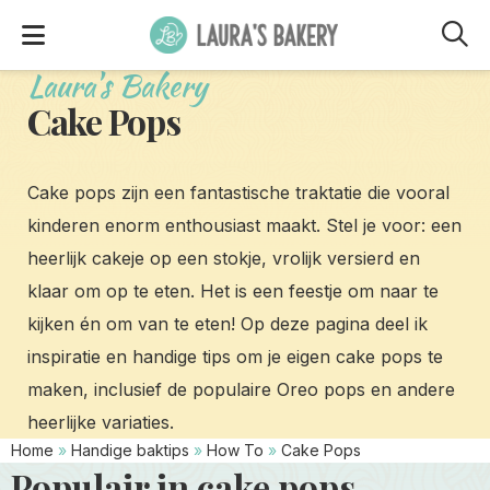
M
Laura's Bakery
Cake Pops
Cake pops zijn een fantastische traktatie die vooral
kinderen enorm enthousiast maakt. Stel je voor: een
heerlijk cakeje op een stokje, vrolijk versierd en
klaar om op te eten. Het is een feestje om naar te
kijken én om van te eten! Op deze pagina deel ik
inspiratie en handige tips om je eigen cake pops te
maken, inclusief de populaire Oreo pops en andere
heerlijke variaties.
Home
»
Handige baktips
»
How To
»
Cake Pops
Populair in cake pops