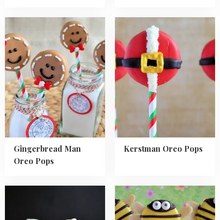
Read
Read
more
more
about
about
Gingerbread
Kerstman
Man
Oreo
Oreo
Pops
Pops
Gingerbread Man
Kerstman Oreo Pops
Oreo Pops
Read
Read
more
more
about
about