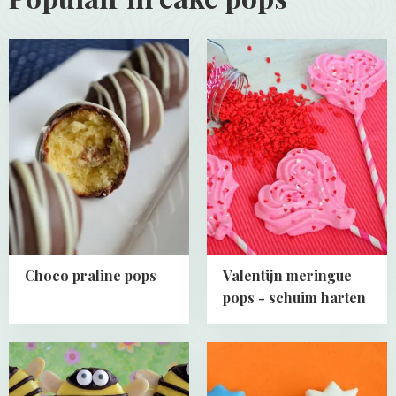
Read
Read
more
more
about
about
Choco
Valentijn
praline
meringue
pops
pops
-
schuim
harten
Choco praline pops
Valentijn meringue
pops - schuim harten
Read
Read
more
more
about
about