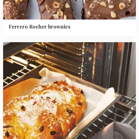
Ferrero Rocher brownies
Read
more
about
Omrekenen
oventemperaturen