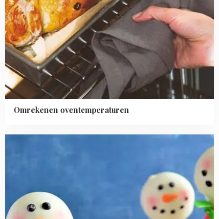
Omrekenen oventemperaturen
Read
more
about
Sneeuwpop
Cake
Pops