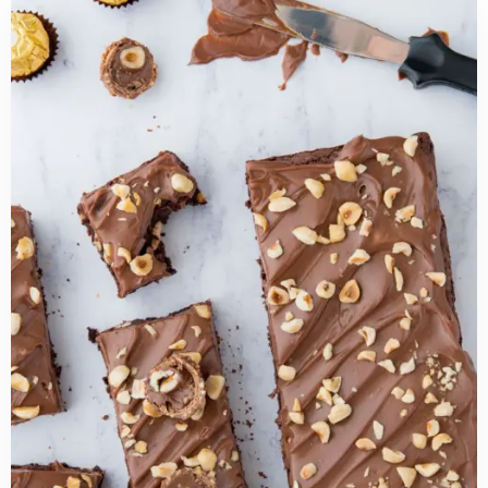
Read
more
about
Ferrero
Rocher
brownies