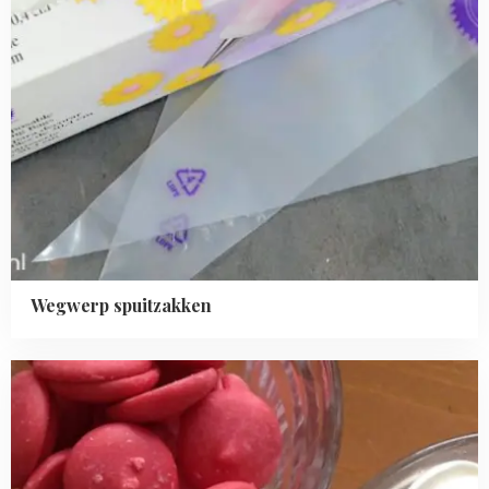
Wegwerp spuitzakken
Read
more
about
Chocola
en