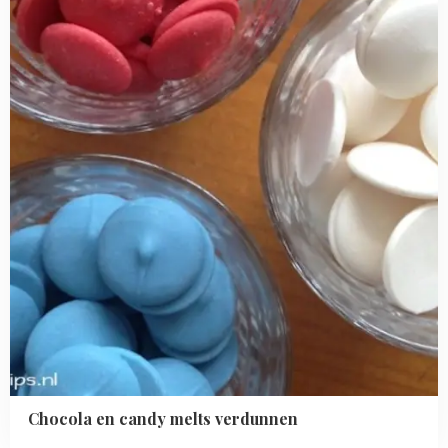
candy
melts
verdunnen
Chocola en candy melts verdunnen